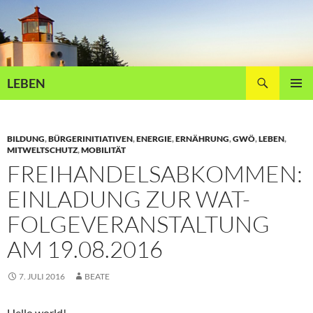
Zum
Inhalt
springen
Suchen
LEBEN
PRIMÄR
MENÜ
BILDUNG
,
BÜRGERINITIATIVEN
,
ENERGIE
,
ERNÄHRUNG
,
GWÖ
,
LEBEN
,
MITWELTSCHUTZ
,
MOBILITÄT
FREIHANDELSABKOMMEN:
EINLADUNG ZUR WAT-
FOLGEVERANSTALTUNG
AM 19.08.2016
7. JULI 2016
BEATE
Hello world!