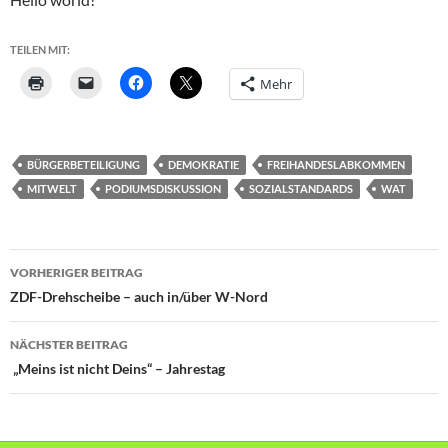
TEILEN MIT:
Mehr
BÜRGERBETEILIGUNG
DEMOKRATIE
FREIHANDESLABKOMMEN
MITWELT
PODIUMSDISKUSSION
SOZIALSTANDARDS
WAT
Beitragsnavigation
VORHERIGER BEITRAG
ZDF-Drehscheibe – auch in/über W-Nord
NÄCHSTER BEITRAG
„Meins ist nicht Deins“ – Jahrestag