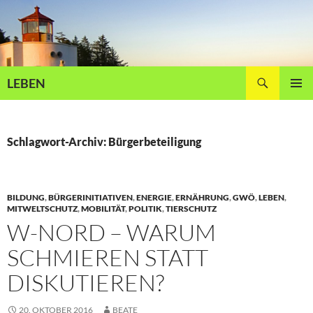
Zum
Inhalt
springen
Suchen
LEBEN
PRIMÄR
MENÜ
Schlagwort-Archiv: Bürgerbeteiligung
BILDUNG
,
BÜRGERINITIATIVEN
,
ENERGIE
,
ERNÄHRUNG
,
GWÖ
,
LEBEN
,
MITWELTSCHUTZ
,
MOBILITÄT
,
POLITIK
,
TIERSCHUTZ
W-NORD – WARUM
SCHMIEREN STATT
DISKUTIEREN?
20. OKTOBER 2016
BEATE