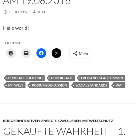
AM 19.08.2016
7. JULI 2016
BEATE
Hello world!
TEILEN MIT:
Mehr
BÜRGERBETEILIGUNG
DEMOKRATIE
FREIHANDESLABKOMMEN
MITWELT
PODIUMSDISKUSSION
SOZIALSTANDARDS
WAT
BÜRGERINITIATIVEN
,
ENERGIE
,
GWÖ
,
LEBEN
,
MITWELTSCHUTZ
GEKAUFTE WAHRHEIT – 1.