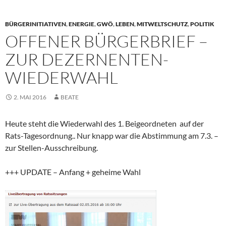
BÜRGERINITIATIVEN
,
ENERGIE
,
GWÖ
,
LEBEN
,
MITWELTSCHUTZ
,
POLITIK
OFFENER BÜRGERBRIEF –
ZUR DEZERNENTEN-
WIEDERWAHL
2. MAI 2016
BEATE
Heute steht die Wiederwahl des 1. Beigeordneten auf der
Rats-Tagesordnung.. Nur knapp war die Abstimmung am 7.3. –
zur Stellen-Ausschreibung.
+++ UPDATE – Anfang + geheime Wahl