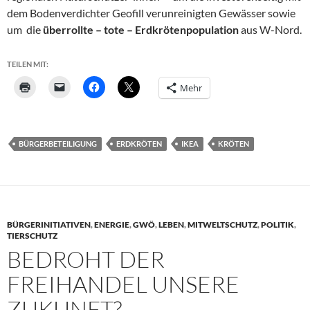
dem Bodenverdichter Geofill verunreinigten Gewässer sowie
um die
überrollte – tote – Erdkrötenpopulation
aus W-Nord.
TEILEN MIT:
Mehr
BÜRGERBETEILIGUNG
ERDKRÖTEN
IKEA
KRÖTEN
BÜRGERINITIATIVEN
,
ENERGIE
,
GWÖ
,
LEBEN
,
MITWELTSCHUTZ
,
POLITIK
,
TIERSCHUTZ
BEDROHT DER
FREIHANDEL UNSERE
ZUKUNFT?