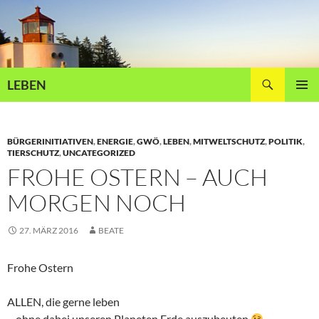
Zum
Inhalt
springen
Suchen
LEBEN
PRIMÄR
MENÜ
BÜRGERINITIATIVEN
,
ENERGIE
,
GWÖ
,
LEBEN
,
MITWELTSCHUTZ
,
POLITIK
,
TIERSCHUTZ
,
UNCATEGORIZED
FROHE OSTERN – AUCH
MORGEN NOCH
27. MÄRZ 2016
BEATE
Frohe Ostern
ALLEN, die gerne leben
– ohne dabei unseren Planeten Erde auszubeuten