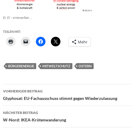
Ei, Ei – erneuerbar …
TEILEN MIT:
Mehr
BÜRGERENERGIE
MITWELTSCHUTZ
OSTERN
Beitragsnavigation
VORHERIGER BEITRAG
Glyphosat: EU-Fachausschuss stimmt gegen Wiederzulassung
NÄCHSTER BEITRAG
W-Nord: IKEA-Krötenwanderung