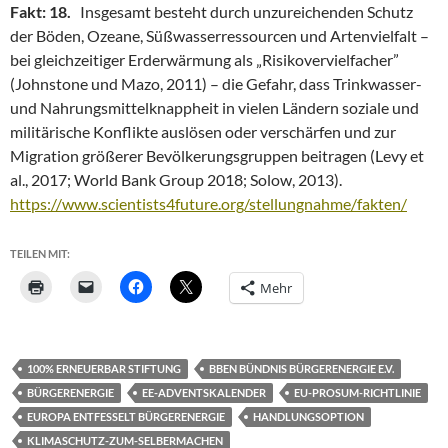
Fakt:
18.
Insgesamt besteht durch unzureichenden Schutz
der Böden, Ozeane, Süßwasserressourcen und Artenvielfalt –
bei gleichzeitiger Erderwärmung als „Risikovervielfacher”
(Johnstone und Mazo, 2011) – die Gefahr, dass Trinkwasser-
und Nahrungsmittelknappheit in vielen Ländern soziale und
militärische Konflikte auslösen oder verschärfen und zur
Migration größerer Bevölkerungsgruppen beitragen (Levy et
al., 2017; World Bank Group 2018; Solow, 2013).
https://www.scientists4future.org/stellungnahme/fakten/
TEILEN MIT:
Mehr
100% ERNEUERBAR STIFTUNG
BBEN BÜNDNIS BÜRGERENERGIE E.V.
BÜRGERENERGIE
EE-ADVENTSKALENDER
EU-PROSUM-RICHTLINIE
EUROPA ENTFESSELT BÜRGERENERGIE
HANDLUNGSOPTION
KLIMASCHUTZ-ZUM-SELBERMACHEN