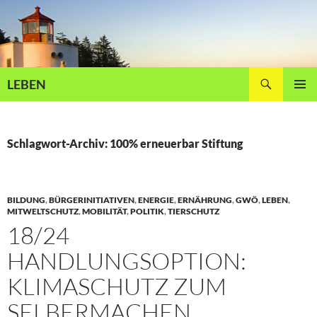
Zum
Inhalt
springen
Suchen
LEBEN
PRIMÄR
MENÜ
Schlagwort-Archiv: 100% erneuerbar Stiftung
BILDUNG
,
BÜRGERINITIATIVEN
,
ENERGIE
,
ERNÄHRUNG
,
GWÖ
,
LEBEN
,
MITWELTSCHUTZ
,
MOBILITÄT
,
POLITIK
,
TIERSCHUTZ
18/24
HANDLUNGSOPTION:
KLIMASCHUTZ ZUM
SELBERMACHEN