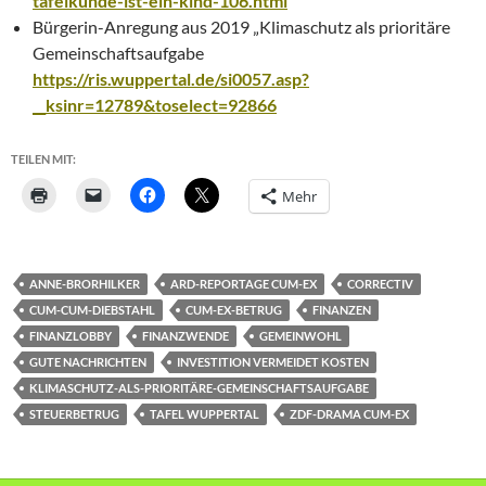
tafelkunde-ist-ein-kind-106.html
Bürgerin-Anregung aus 2019 „Klimaschutz als prioritäre
Gemeinschaftsaufgabe
https://ris.wuppertal.de/si0057.asp?
__ksinr=12789&toselect=92866
TEILEN MIT:
Mehr
ANNE-BRORHILKER
ARD-REPORTAGE CUM-EX
CORRECTIV
CUM-CUM-DIEBSTAHL
CUM-EX-BETRUG
FINANZEN
FINANZLOBBY
FINANZWENDE
GEMEINWOHL
GUTE NACHRICHTEN
INVESTITION VERMEIDET KOSTEN
KLIMASCHUTZ-ALS-PRIORITÄRE-GEMEINSCHAFTSAUFGABE
STEUERBETRUG
TAFEL WUPPERTAL
ZDF-DRAMA CUM-EX