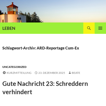
Zum
Inhalt
springen
Suchen
LEBEN
PRIMÄR
MENÜ
Schlagwort-Archiv: ARD-Reportage Cum-Ex
UNCATEGORIZED
KURZMITTEILUNG
23. DEZEMBER 2025
BEATE
Gute Nachricht 23: Schreddern
verhindert