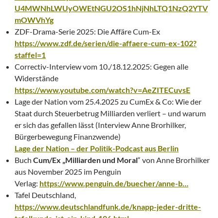
U4MWNhLWUyOWEtNGU2OS1hNjNhLTQ1NzQ2YTV
mOWVhYg
ZDF-Drama-Serie 2025: Die Affäre Cum-Ex
https://www.zdf.de/serien/die-affaere-cum-ex-102?
staffel=1
Correctiv-Interview vom 10./18.12.2025: Gegen alle
Widerstände
https://www.youtube.com/watch?v=AeZITECuvsE
Lage der Nation vom 25.4.2025 zu CumEx & Co: Wie der
Staat durch Steuerbetrug Milliarden verliert – und warum
er sich das gefallen lässt (Interview Anne Brorhilker,
Bürgerbewegung Finanzwende)
Lage der Nation – der Politik-Podcast aus Berlin
Buch
Cum/Ex „Milliarden und Moral
“ von Anne Brorhilker
aus November 2025 im Penguin
Verlag:
https://www.penguin.de/buecher/anne-b…
Tafel Deutschland,
https://www.deutschlandfunk.de/knapp-jeder-dritte-