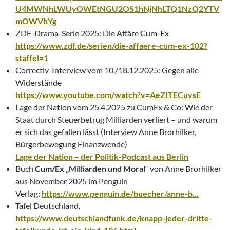
U4MWNhLWUyOWEtNGU2OS1hNjNhLTQ1NzQ2YTV
mOWVhYg
ZDF-Drama-Serie 2025: Die Affäre Cum-Ex
https://www.zdf.de/serien/die-affaere-cum-ex-102?
staffel=1
Correctiv-Interview vom 10./18.12.2025: Gegen alle
Widerstände
https://www.youtube.com/watch?v=AeZITECuvsE
Lage der Nation vom 25.4.2025 zu CumEx & Co: Wie der
Staat durch Steuerbetrug Milliarden verliert – und warum
er sich das gefallen lässt (Interview Anne Brorhilker,
Bürgerbewegung Finanzwende)
Lage der Nation – der Politik-Podcast aus Berlin
Buch
Cum/Ex „Milliarden und Moral
“ von Anne Brorhilker
aus November 2025 im Penguin
Verlag:
https://www.penguin.de/buecher/anne-b…
Tafel Deutschland,
https://www.deutschlandfunk.de/knapp-jeder-dritte-