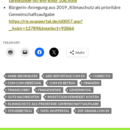
tafelkunde-ist-ein-kind-106.html
Bürgerin-Anregung aus 2019 „Klimaschutz als prioritäre
Gemeinschaftsaufgabe
https://ris.wuppertal.de/si0057.asp?
__ksinr=12789&toselect=92866
TEILEN MIT:
Mehr
ANNE-BRORHILKER
ARD-REPORTAGE CUM-EX
CORRECTIV
CUM-CUM-DIEBSTAHL
CUM-EX-BETRUG
FINANZEN
FINANZLOBBY
FINANZWENDE
GEMEINWOHL
GUTE NACHRICHTEN
INVESTITION VERMEIDET KOSTEN
KLIMASCHUTZ-ALS-PRIORITÄRE-GEMEINSCHAFTSAUFGABE
STEUERBETRUG
TAFEL WUPPERTAL
ZDF-DRAMA CUM-EX