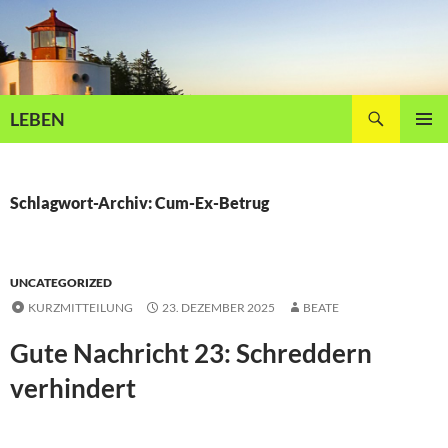
Zum
Inhalt
springen
Suchen
LEBEN
PRIMÄR
MENÜ
Schlagwort-Archiv: Cum-Ex-Betrug
UNCATEGORIZED
KURZMITTEILUNG
23. DEZEMBER 2025
BEATE
Gute Nachricht 23: Schreddern
verhindert