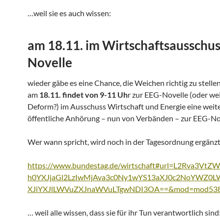
…weil sie es auch wissen:
am 18.11. im Wirtschaftsausschus
Novelle
wieder gäbe es eine Chance, die Weichen richtig zu stellen
am
18.11. findet von 9-11 Uh
r zur EEG-Novelle (oder we
Deform?) im Ausschuss Wirtschaft und Energie eine weit
öffentliche Anhörung – nun von Verbänden – zur EEG-Nov
Wer wann spricht, wird noch in der Tagesordnung ergänzt
https://www.bundestag.de/wirtschaft#url=L2Rva3Vt
h0YXJjaGl2LzIwMjAva3c0Ny1wYS13aXJ0c2NoYWZ0
XJiYXJlLWVuZXJnaWVuLTgwNDI3OA==&mod=mod53
… weil alle wissen, dass sie für ihr Tun verantwortlich sind