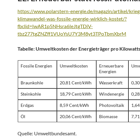
https://www.polarstern-energie.de/magazin/artikel/krie
klimawandel-was-fossile-energie-wirklich-kostet/?
fbclid=IwAR1p5NHsra6IeJtgTDiV-
tbz277tgZNZff1VUoYsU7Y3M8yt3TPoTbmXbrM
Tabelle: Umweltkosten der Energieträger pro Kilowatt
Fossile Energien
Umweltkosten
Erneuerbare
Umw
Energien
Braunkohle
20,81 Cent/kWh
Wasserkraft
0,3
Steinkohle
18,79 Cent/kWh
Windenergie
0,2
Erdgas
8,59 Cent/kWh
Photovoltaik
1,6
Öl
20,06 Cent/kWh
Biomasse
7,7
Quelle: Umweltbundesamt.