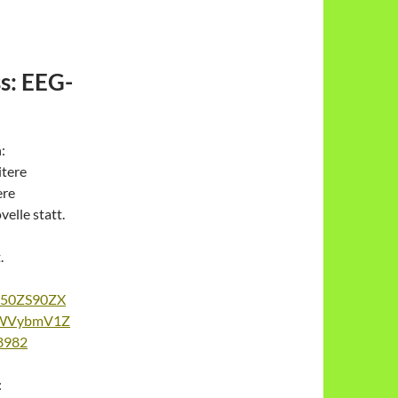
s: EEG-
:
itere
ere
elle statt.
.
ZW50ZS90ZX
LWVybmV1Z
8982
: