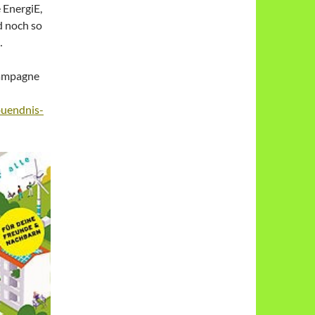
 EnergiE,
d noch so
…
Kampagne
buendnis-