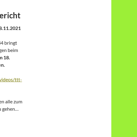
ericht
08.11.2021
4 bringt
agen beim
m 18.
n.
videos/ttt-
en alle zum
zu gehen…