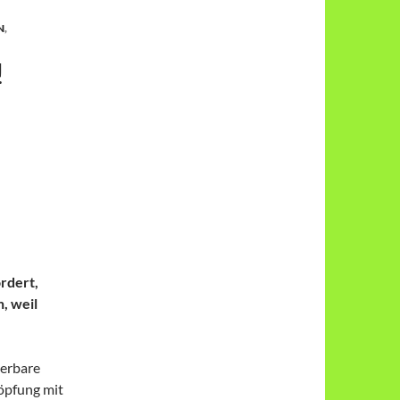
N
,
!
ordert,
, weil
uerbare
öpfung mit