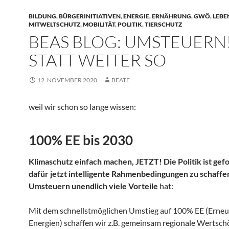
BILDUNG
,
BÜRGERINITIATIVEN
,
ENERGIE
,
ERNÄHRUNG
,
GWÖ
,
LEBE
MITWELTSCHUTZ
,
MOBILITÄT
,
POLITIK
,
TIERSCHUTZ
BEAS BLOG: UMSTEUERN
STATT WEITER SO
12. NOVEMBER 2020
BEATE
weil wir schon so lange wissen:
100% EE bis 2030
Klimaschutz einfach machen, JETZT! Die Politik ist gef
dafür jetzt intelligente Rahmenbedingungen zu schaffen
Umsteuern unendlich viele Vorteile
hat:
Mit dem schnellstmöglichen Umstieg auf 100% EE (Erne
Energien) schaffen wir z.B. gemeinsam regionale Wertsch