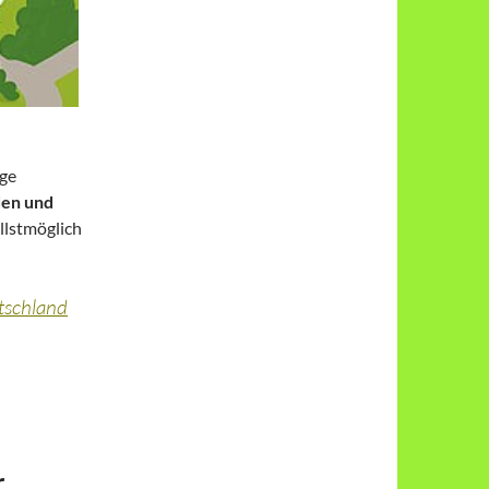
nge
den und
llstmöglich
tschland
r