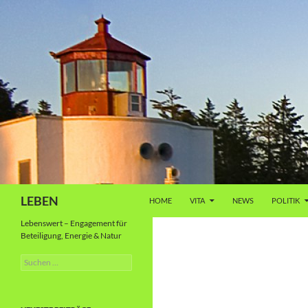
Zum
Inhalt
springen
Suchen
LEBEN
HOME
VITA
NEWS
POLITIK
Lebenswert – Engagement für
Beteiligung, Energie & Natur
Suche
nach: