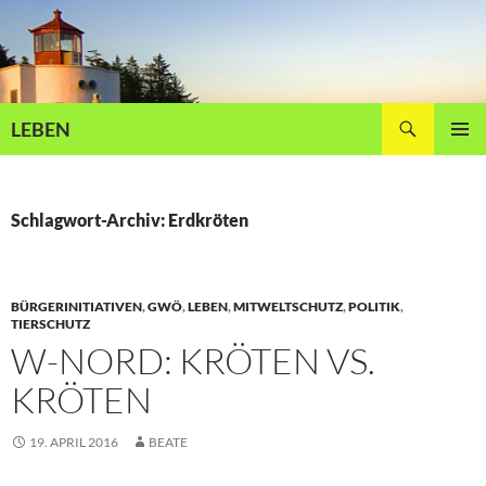
Zum
Inhalt
springen
Suchen
LEBEN
PRIMÄR
MENÜ
Schlagwort-Archiv: Erdkröten
BÜRGERINITIATIVEN
,
GWÖ
,
LEBEN
,
MITWELTSCHUTZ
,
POLITIK
,
TIERSCHUTZ
W-NORD: KRÖTEN VS.
KRÖTEN
19. APRIL 2016
BEATE