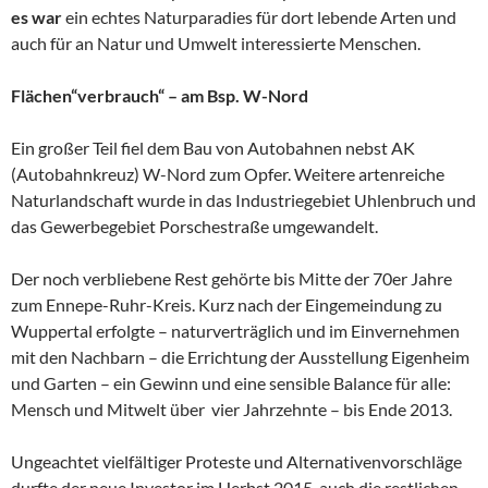
es war
ein echtes Naturparadies für dort lebende Arten und
auch für an Natur und Umwelt interessierte Menschen.
Flächen“verbrauch“ – am Bsp. W-Nord
Ein großer Teil fiel dem Bau von Autobahnen nebst AK
(Autobahnkreuz) W-Nord zum Opfer. Weitere artenreiche
Naturlandschaft wurde in das Industriegebiet Uhlenbruch und
das Gewerbegebiet Porschestraße umgewandelt.
Der noch verbliebene Rest gehörte bis Mitte der 70er Jahre
zum Ennepe-Ruhr-Kreis. Kurz nach der Eingemeindung zu
Wuppertal erfolgte – naturverträglich und im Einvernehmen
mit den Nachbarn – die Errichtung der Ausstellung Eigenheim
und Garten – ein Gewinn und eine sensible Balance für alle:
Mensch und Mitwelt über vier Jahrzehnte – bis Ende 2013.
Ungeachtet vielfältiger Proteste und Alternativenvorschläge
durfte der neue Investor im Herbst 2015 auch die restlichen