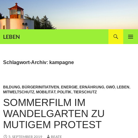
Zum
Inhalt
springen
Suchen
LEBEN
PRIMÄR
MENÜ
Schlagwort-Archiv: kampagne
BILDUNG
,
BÜRGERINITIATIVEN
,
ENERGIE
,
ERNÄHRUNG
,
GWÖ
,
LEBEN
,
MITWELTSCHUTZ
,
MOBILITÄT
,
POLITIK
,
TIERSCHUTZ
SOMMERFILM IM
WANDELGARTEN ZU
MUTIGEM PROTEST
5. SEPTEMBER 2019
BEATE