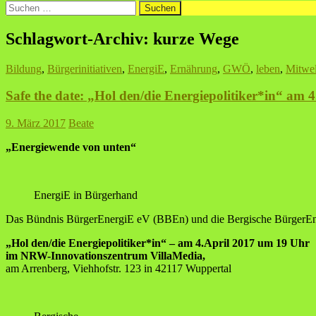
Suche
nach:
Schlagwort-Archiv: kurze Wege
Bildung
,
Bürgerinitiativen
,
EnergiE
,
Ernährung
,
GWÖ
,
leben
,
Mitwel
Safe the date: „Hol den/die Energiepolitiker*in“ am
9. März 2017
Beate
„Energiewende von unten“
EnergiE in Bürgerhand
Das Bündnis BürgerEnergiE eV (BBEn) und die Bergische BürgerEner
„Hol den/die Energiepolitiker*in“
– am 4.April 2017 um 19 Uhr
im NRW-Innovationszentrum VillaMedia,
am Arrenberg, Viehhofstr. 123 in 42117 Wuppertal