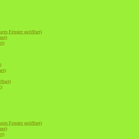
uem Fenster geöffnet)
net)
et)
)
et)
ffnet)
t)
uem Fenster geöffnet)
net)
et)