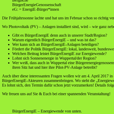
Bergische
BürgerEnergieGenossenschaft
eG: = EnergiE-Bürger*innen
Die Frühjahrssonne lachte und hat uns im Februar schon so richtig v
Wo Photovoltaik (PV) – Anlagen installiert sind, wird – wie ganz ne
Gibt es BürgerEnergiE denn auch in unserer Stadt/Region?
Warum eigentlich BürgerEnergiE – und was ist das?
Wer kann sich an BürgerEnergiE-Anlagen beteiligen?
Fördert die Politik BürgerEnergiE: lokal, landesweit, bundeswe
Welchen Beitrag leistet BürgerEnergiE zur Energiewende?
Lohnt sich Sonnenenergie in Wuppertal/der Region?
Wer weiß, dass auch in Wuppertal eine Bürgerenergiegenossen
ihren Sitz hat und hier ihre Pilot-PV-Anlage betreibt?
Auch über diese interessanten Fragen wollen wir am 4. April 2017 i
BürgerEnergiE-Akteuren zusammenbringen. Wo steht die „Energiewen
Es lohnt sich, den Termin dafür schon jetzt vorzumerken! Details fo
Wir freuen uns auf Sie & Euch bei einer spannenden Veranstaltung!
BürgerEnergiE – Energiewende von unten.