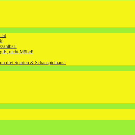
tät
k!
ezahlbar!
giE, nicht Möbel!
von drei Sparten & Schauspielhaus!