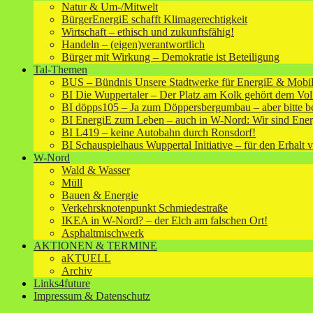
Natur & Um-/Mitwelt
BürgerEnergiE schafft Klimagerechtigkeit
Wirtschaft – ethisch und zukunftsfähig!
Handeln – (eigen)verantwortlich
Bürger mit Wirkung – Demokratie ist Beteiligung
Tal-Themen
BUS – Bündnis Unsere Stadtwerke für EnergiE & Mobili
BI Die Wuppertaler – Der Platz am Kolk gehört dem Vol
BI döpps105 – Ja zum Döppersbergumbau – aber bitte b
BI EnergiE zum Leben – auch in W-Nord: Wir sind Ener
BI L419 – keine Autobahn durch Ronsdorf!
BI Schauspielhaus Wuppertal Initiative – für den Erhalt 
W-Nord
Wald & Wasser
Müll
Bauen & Energie
Verkehrsknotenpunkt Schmiedestraße
IKEA in W-Nord? – der Elch am falschen Ort!
Asphaltmischwerk
AKTIONEN & TERMINE
aKTUELL
Archiv
Links4future
Impressum & Datenschutz