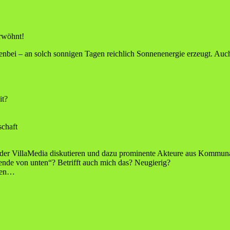
erwöhnt!
benbei – an solch sonnigen Tagen reichlich Sonnenenergie erzeugt. Auc
it?
schaft
n der VillaMedia diskutieren und dazu prominente Akteure aus Kommuna
de von unten“? Betrifft auch mich das? Neugierig?
lgen…