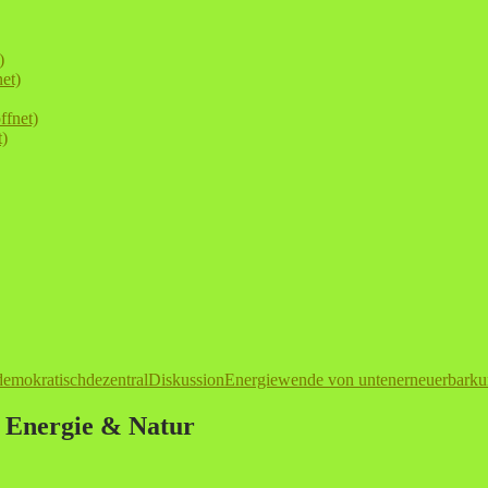
)
et)
ffnet)
t)
demokratisch
dezentral
Diskussion
Energiewende von unten
erneuerbar
ku
, Energie & Natur