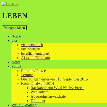
Zum
Inhalt
springen
LEBEN
Suchen
Primäres Menü
Home
vita
vita persönlich
vita politisch
beruflich engagiert
Aktiv im Ehrenamt
News
Politik
Chronik / Presse
Termine
Oberbürgermeisterwahl 13. September 2015
Kommunalwahl 2014
Ratskandidatin W-tal Nächstebreck
Wahlaufruf
Abgeordnetenwatch.de
Tal-o-mat
WERTE-Wandel