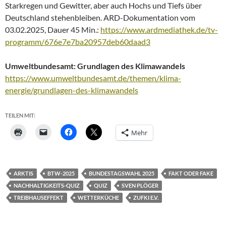
Starkregen und Gewitter, aber auch Hochs und Tiefs über
Deutschland stehenbleiben. ARD-Dokumentation vom
03.02.2025, Dauer 45 Min.:
https://www.ardmediathek.de/tv-
programm/676e7e7ba20957deb60daad3
Umweltbundesamt: Grundlagen des Klimawandels
https://www.umweltbundesamt.de/themen/klima-
energie/grundlagen-des-klimawandels
TEILEN MIT:
Mehr
ARKTIS
BTW-2025
BUNDESTAGSWAHL 2025
FAKT ODER FAKE
NACHHALTIGKEITS-QUIZ
QUIZ
SVEN PLÖGER
TREIBHAUSEFFEKT
WETTERKÜCHE
ZUFKI E.V.