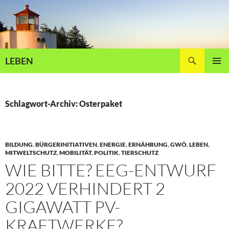
Zum
Inhalt
springen
Suchen
LEBEN
PRIMÄR
MENÜ
Schlagwort-Archiv: Osterpaket
BILDUNG
,
BÜRGERINITIATIVEN
,
ENERGIE
,
ERNÄHRUNG
,
GWÖ
,
LEBEN
,
MITWELTSCHUTZ
,
MOBILITÄT
,
POLITIK
,
TIERSCHUTZ
WIE BITTE? EEG-ENTWURF
2022 VERHINDERT 2
GIGAWATT PV-
KRAFTWERKE?