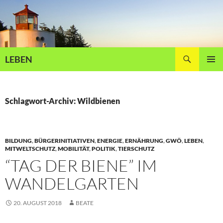
Zum
Inhalt
springen
Suchen
LEBEN
PRIMÄR
MENÜ
Schlagwort-Archiv: Wildbienen
BILDUNG
,
BÜRGERINITIATIVEN
,
ENERGIE
,
ERNÄHRUNG
,
GWÖ
,
LEBEN
,
MITWELTSCHUTZ
,
MOBILITÄT
,
POLITIK
,
TIERSCHUTZ
“TAG DER BIENE” IM
WANDELGARTEN
20. AUGUST 2018
BEATE