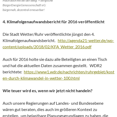
Mach doch mit bei der bbeg: = Bergische
BürgerEnergieGenossenschaft eG:
bürgernah, dezentral erneuerbar!
4. Klimafolgenaufwandsbericht für 2016 veröffentlicht
Die Stadt Wetter/Ruhr veröffentlichte jüngst den 4.
Klimafolgenaufwandsbericht.
http://agenda21-wetter.de/wp-
content/uploads/2018/02/KFA_Wetter_2016.pdf
Auch für 2016 holte sie dazu alle Beteiligten an einen Tisch
und hat die aktuellen Daten zusammen gestellt. WDR2
berichtete:
https://www1.wdr.de/nachrichten/ruhrgebiet/kost
en-durch-klimawandel-in-wetter-100.html
Wie teuer wird es, wenn wir jetzt nicht handeln?
Auch unsere Regierungen auf Landes- und Bundesebene
wären gut beraten, dies auch im größeren Kontext zu
erstellen, um belastbare Planungsgrundlagen zu haben, die