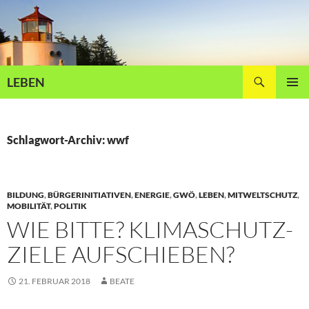
Zum
Inhalt
springen
Suchen
LEBEN
PRIMÄR
MENÜ
Schlagwort-Archiv: wwf
BILDUNG
,
BÜRGERINITIATIVEN
,
ENERGIE
,
GWÖ
,
LEBEN
,
MITWELTSCHUTZ
,
MOBILITÄT
,
POLITIK
WIE BITTE? KLIMASCHUTZ-
ZIELE AUFSCHIEBEN?
21. FEBRUAR 2018
BEATE