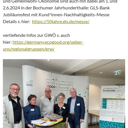
und Gemeinwohl-Ökonomie sind auch mit dabei am 1. und
2.6.2024 in der Bochumer Jahrhunderthalle: GLS-Bank
Jubiläumsfest mit Kund*innen-Nachhaltigkeits-Messe
Details s. hier:
https://50jahre.gls.de/messe/
vertiefende Infos zur GWÖ s. auch
hier:
https://germany.ecogood.org/ueber-
uns/regionalgruppen/erw/