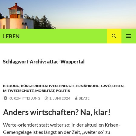
Zum
Inhalt
springen
Suchen
LEBEN
PRIMÄR
MENÜ
Schlagwort-Archiv: attac-Wuppertal
BILDUNG
,
BÜRGERINITIATIVEN
,
ENERGIE
,
ERNÄHRUNG
,
GWÖ
,
LEBEN
,
MITWELTSCHUTZ
,
MOBILITÄT
,
POLITIK
KURZMITTEILUNG
1. JUNI 2024
BEATE
Anders wirtschaften? Na, klar!
Werte-orientiert statt weiter so: In der aktuellen Krisen-
Gemengelage ist es längst an der Zeit, „weiter so“ zu