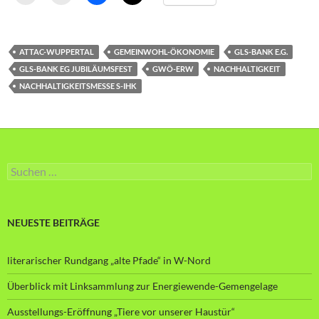
ATTAC-WUPPERTAL
GEMEINWOHL-ÖKONOMIE
GLS-BANK E.G.
GLS-BANK EG JUBILÄUMSFEST
GWÖ-ERW
NACHHALTIGKEIT
NACHHALTIGKEITSMESSE S-IHK
Suche
nach:
NEUESTE BEITRÄGE
literarischer Rundgang „alte Pfade“ in W-Nord
Überblick mit Linksammlung zur Energiewende-Gemengelage
Ausstellungs-Eröffnung „Tiere vor unserer Haustür“