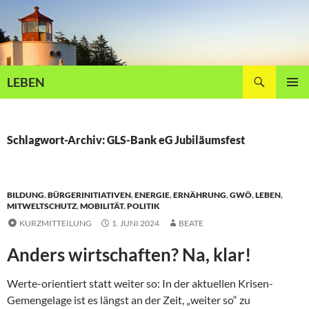
Zum
Inhalt
springen
Suchen
LEBEN
PRIMÄR
MENÜ
Schlagwort-Archiv: GLS-Bank eG Jubiläumsfest
BILDUNG
,
BÜRGERINITIATIVEN
,
ENERGIE
,
ERNÄHRUNG
,
GWÖ
,
LEBEN
,
MITWELTSCHUTZ
,
MOBILITÄT
,
POLITIK
KURZMITTEILUNG
1. JUNI 2024
BEATE
Anders wirtschaften? Na, klar!
Werte-orientiert statt weiter so: In der aktuellen Krisen-
Gemengelage ist es längst an der Zeit, „weiter so“ zu