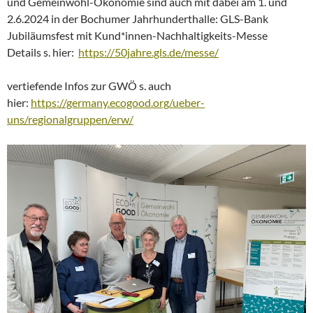
und Gemeinwohl-Ökonomie sind auch mit dabei am 1. und
2.6.2024 in der Bochumer Jahrhunderthalle: GLS-Bank
Jubiläumsfest mit Kund*innen-Nachhaltigkeits-Messe
Details s. hier:
https://50jahre.gls.de/messe/
vertiefende Infos zur GWÖ s. auch
hier:
https://germany.ecogood.org/ueber-
uns/regionalgruppen/erw/