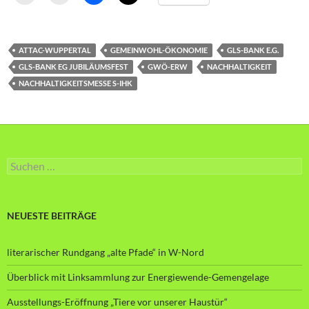
ATTAC-WUPPERTAL
GEMEINWOHL-ÖKONOMIE
GLS-BANK E.G.
GLS-BANK EG JUBILÄUMSFEST
GWÖ-ERW
NACHHALTIGKEIT
NACHHALTIGKEITSMESSE S-IHK
Suche
nach:
NEUESTE BEITRÄGE
literarischer Rundgang „alte Pfade“ in W-Nord
Überblick mit Linksammlung zur Energiewende-Gemengelage
Ausstellungs-Eröffnung „Tiere vor unserer Haustür“