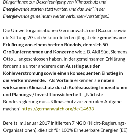
Bürger*innen zur Beschleunigung von Klimaschutz und
Energiewende starten statt warten, und das „wir“ in der
Energiewende gemeinsam weiter verbinden/verstetigen.)
Die Umweltorganisationen Germanwatch und B.a.u.m. sowie
die Stiftung 2Grad eV koordinierten jüngst eine
gemeinsame
Erklärung von einem
breiten Bündnis, dem sich 50
Großunternehmen und Konzerne
wie z. B. Aldi Süd, Siemens,
Otto … angeschlossen haben. In der gemeinsamen Erklärung
fordern sie unter anderem den
Ausstieg aus der
Kohleverstromung sowie einen konsequenten Einstieg in
die Verkehrswende.
Als
Vorteile
erkennen sie
neben
wirksamem Klimaschutz durch Kohleausstieg Innovationen
und Planungs-/ Investitionssicherheit
: „Nächste
Bundesregierung muss Klimaschutz zur zentralen Aufgabe
machen“
https://germanwatch.org/de/14633
Bereits im Januar 2017 initiierten 7
NGO
(Nicht-Regierungs-
Organisationen), die sich für 100% Erneuerbare Energien (EE)