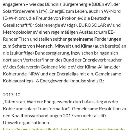
engagieren – wie das Bündnis Bürgerenergie (BBEn eV), der
Solarförderverein (sfv), EnergiE zum Leben, auch in W-Nord
(E-W-Nord), die Freunde von Prokon eV, die Deutsche
Gesellschaft für Solarenergie eV (dgs), EUROSOLAR eV und
Metropolsolar eV einen regelmäßigen Austausch.am EE-
Runder Tisch und stellen seither
gemeinsame Forderungen
zum
Schutz von Mensch, Mitwelt und Klima
(auch bereits) an
die (zukünftige) Bundesregierung. Inzwischen bringen sich
dort auch Vertreter*innen des Bund der Energieverbraucher
eV, des Solarverein Goldene Meile eV, der Klima-Allianz, der
Kohlerunde-NRW und der Energieliga mit ein. Gemeinsame
Kohleausstiegs- & Energiewende-Impulse sind z.B.:
2017-10
„Taten statt Warten: Energiewende durch Ausstieg aus der
Kohle und solare Transformation“. Gemeinsame Resolution zu
den Koalitionsverhandlungen 2017 von mehr als 40
Umweltorganisationen.
https://www.sfv.de/artikel/taten_statt_warten_energiewende_