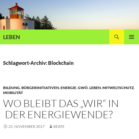
Zum
Inhalt
springen
Suchen
LEBEN
PRIMÄR
MENÜ
Schlagwort-Archiv: Blockchain
BILDUNG
,
BÜRGERINITIATIVEN
,
ENERGIE
,
GWÖ
,
LEBEN
,
MITWELTSCHUTZ
,
MOBILITÄT
WO BLEIBT DAS „WIR“ IN
DER ENERGIEWENDE?
23. NOVEMBER 2017
BEATE