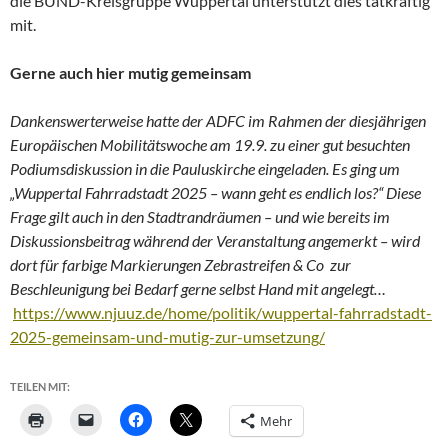
die BUND-Kreisgruppe Wuppertal unterstützt dies tatkräftig
mit.
Gerne auch hier mutig gemeinsam
Dankenswerterweise hatte der ADFC im Rahmen der diesjährigen
Europäischen Mobilitätswoche am 19.9. zu einer gut besuchten
Podiumsdiskussion in die Pauluskirche eingeladen. Es ging um
„
Wuppertal Fahrradstadt 2025 – wann geht es endlich los?“ Diese
Frage gilt auch in den Stadtrandräumen – und wie bereits im
Diskussionsbeitrag während der Veranstaltung angemerkt – wird
dort für farbige Markierungen Zebrastreifen & Co zur
Beschleunigung bei Bedarf gerne selbst Hand mit angelegt…
https://www.njuuz.de/home/politik/wuppertal-fahrradstadt-
2025-gemeinsam-und-mutig-zur-umsetzung/
TEILEN MIT:
Mehr