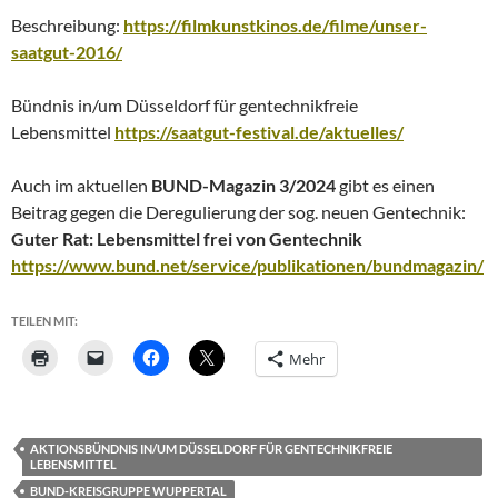
Beschreibung:
https://filmkunstkinos.de/filme/unser-
saatgut-2016/
Bündnis in/um Düsseldorf für gentechnikfreie
Lebensmittel
https://saatgut-festival.de/aktuelles/
Auch im aktuellen
BUND-Magazin
3/2024
gibt es einen
Beitrag gegen die Deregulierung der sog. neuen Gentechnik:
Guter Rat: Lebensmittel frei von Gentechnik
https://www.bund.net/service/publikationen/bundmagazin/
TEILEN MIT:
Mehr
AKTIONSBÜNDNIS IN/UM DÜSSELDORF FÜR GENTECHNIKFREIE
LEBENSMITTEL
BUND-KREISGRUPPE WUPPERTAL