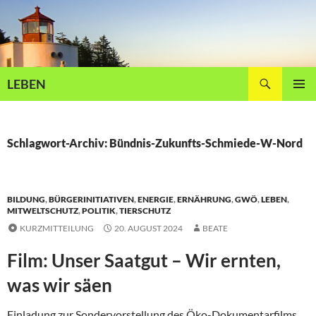
Zum
Inhalt
springen
Suchen
LEBEN
PRIMÄR
MENÜ
Schlagwort-Archiv: Bündnis-Zukunfts-Schmiede-W-Nord
BILDUNG
,
BÜRGERINITIATIVEN
,
ENERGIE
,
ERNÄHRUNG
,
GWÖ
,
LEBEN
,
MITWELTSCHUTZ
,
POLITIK
,
TIERSCHUTZ
KURZMITTEILUNG
20. AUGUST 2024
BEATE
Film: Unser Saatgut – Wir ernten,
was wir säen
Einladung zur Sondervorstellung des Öko-Dokumentarfilms