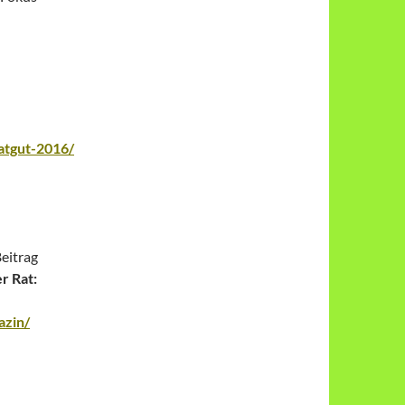
aatgut-2016/
Beitrag
r Rat:
azin/