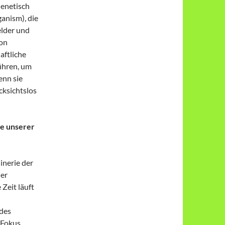
Genetisch
anism), die
elder und
von
aftliche
ühren, um
enn sie
cksichtslos
te unserer
inerie der
der
 Zeit läuft
 des
 Fokus