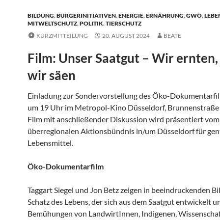
BILDUNG
,
BÜRGERINITIATIVEN
,
ENERGIE
,
ERNÄHRUNG
,
GWÖ
,
LEBE
MITWELTSCHUTZ
,
POLITIK
,
TIERSCHUTZ
KURZMITTEILUNG
20. AUGUST 2024
BEATE
Film: Unser Saatgut – Wir ernten,
wir säen
Einladung zur Sondervorstellung des Öko-Dokumentarfil
um 19 Uhr im Metropol-Kino Düsseldorf, Brunnenstraße 
Film mit anschließender Diskussion wird präsentiert vom
überregionalen Aktionsbündnis in/um Düsseldorf für gen
Lebensmittel.
Öko-Dokumentarfilm
Taggart Siegel und Jon Betz zeigen in beeindruckenden Bi
Schatz des Lebens, der sich aus dem Saatgut entwickelt u
Bemühungen von LandwirtInnen, Indigenen, Wissenschaf