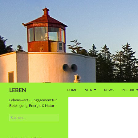
Zum
Inhalt
springen
Suchen
LEBEN
HOME
VITA
NEWS
POLITIK
Lebenswert – Engagement für
Beteiligung, Energie & Natur
Suche
nach: