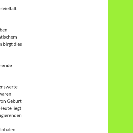
lvielfalt
eben
ntischem
 birgt dies
erende
enswerte
 waren
 von Geburt
Heute liegt
 agierenden
globalen