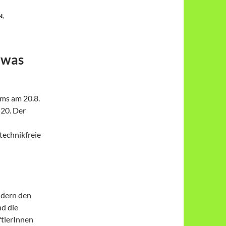
N
,
 was
ms am 20.8.
20. Der
technikfreie
ldern den
nd die
tlerInnen