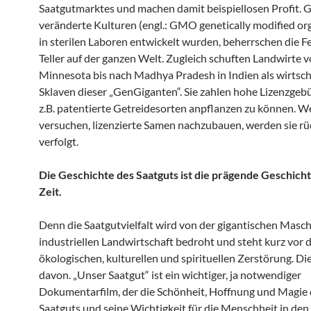
Saatgutmarktes und machen damit beispiellosen Profit. 
veränderte Kulturen (engl.: GMO genetically modified org
in sterilen Laboren entwickelt wurden, beherrschen die F
Teller auf der ganzen Welt. Zugleich schuften Landwirte 
Minnesota bis nach Madhya Pradesh in Indien als wirtsch
Sklaven dieser „GenGiganten“. Sie zahlen hohe Lizenzgeb
z.B. patentierte Getreidesorten anpflanzen zu können. W
versuchen, lizenzierte Samen nachzubauen, werden sie rü
verfolgt.
Die Geschichte des Saatguts ist die prägende Geschich
Zeit.
Denn die Saatgutvielfalt wird von der gigantischen Masch
industriellen Landwirtschaft bedroht und steht kurz vor 
ökologischen, kulturellen und spirituellen Zerstörung. Die
davon. „Unser Saatgut“ ist ein wichtiger, ja notwendiger
Dokumentarfilm, der die Schönheit, Hoffnung und Magie
Saatguts und seine Wichtigkeit für die Menschheit in den