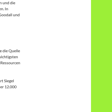
n und die
n. In
Goodall und
e die Quelle
wichtigsten
r Ressourcen
t Siegel
ser 12.000