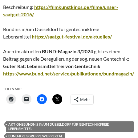
Beschreibung:
https://filmkunstkinos.de/filme/unser-
saatgut-2016/
Bündnis in/um Düsseldorf für gentechnikfreie
Lebensmittel
https://saatgut-festival.de/aktuelles/
Auch im aktuellen
BUND-Magazin
3/2024
gibt es einen
Beitrag gegen die Deregulierung der sog. neuen Gentechnik:
Guter Rat: Lebensmittel frei von Gentechnik
https://www.bund.net/service/publikationen/bundmagazin/
TEILEN MIT:
Mehr
AKTIONSBÜNDNIS IN/UM DÜSSELDORF FÜR GENTECHNIKFREIE
LEBENSMITTEL
BUND-KREISGRUPPE WUPPERTAL