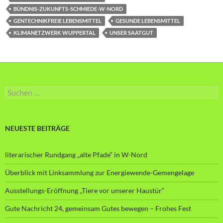
BÜNDNIS-ZUKUNFTS-SCHMIEDE-W-NORD
GENTECHNIKFREIE LEBENSMITTEL
GESUNDE LEBENSMITTEL
KLIMANETZWERK WUPPERTAL
UNSER SAATGUT
Suche
nach:
NEUESTE BEITRÄGE
literarischer Rundgang „alte Pfade“ in W-Nord
Überblick mit Linksammlung zur Energiewende-Gemengelage
Ausstellungs-Eröffnung „Tiere vor unserer Haustür“
Gute Nachricht 24, gemeinsam Gutes bewegen – Frohes Fest