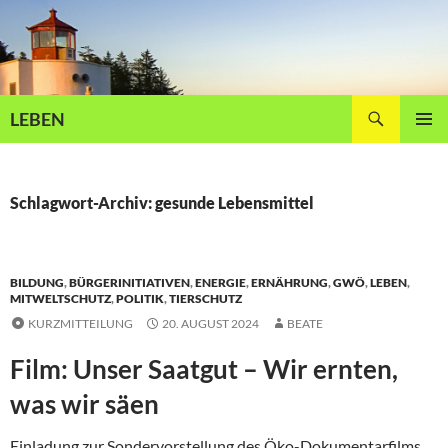
Zum
Inhalt
springen
Suchen
LEBEN
PRIMÄR
MENÜ
Schlagwort-Archiv: gesunde Lebensmittel
BILDUNG
,
BÜRGERINITIATIVEN
,
ENERGIE
,
ERNÄHRUNG
,
GWÖ
,
LEBEN
,
MITWELTSCHUTZ
,
POLITIK
,
TIERSCHUTZ
KURZMITTEILUNG
20. AUGUST 2024
BEATE
Film: Unser Saatgut – Wir ernten,
was wir säen
Einladung zur Sondervorstellung des Öko-Dokumentarfilms