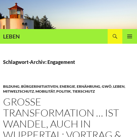
Zum
Inhalt
springen
Suchen
LEBEN
PRIMÄR
MENÜ
Schlagwort-Archiv: Engagement
BILDUNG
,
BÜRGERINITIATIVEN
,
ENERGIE
,
ERNÄHRUNG
,
GWÖ
,
LEBEN
,
MITWELTSCHUTZ
,
MOBILITÄT
,
POLITIK
,
TIERSCHUTZ
GROSSE T
RANSFORMATION … IST W
ANDEL, AUCH IN W
UPPERTAL: VORTRAG & D