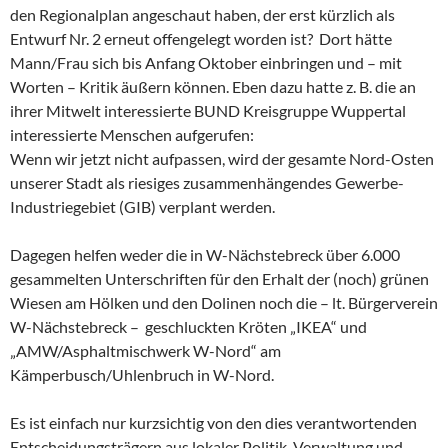
den Regionalplan angeschaut haben, der erst kürzlich als
Entwurf Nr. 2 erneut offengelegt worden ist? Dort hätte
Mann/Frau sich bis Anfang Oktober einbringen und – mit
Worten – Kritik äußern können. Eben dazu hatte z. B. die an
ihrer Mitwelt interessierte BUND Kreisgruppe Wuppertal
interessierte Menschen aufgerufen:
Wenn wir jetzt nicht aufpassen, wird der gesamte Nord-Osten
unserer Stadt als riesiges zusammenhängendes Gewerbe-
Industriegebiet (GIB) verplant werden.
Dagegen helfen weder die in W-Nächstebreck über 6.000
gesammelten Unterschriften für den Erhalt der (noch) grünen
Wiesen am Hölken und den Dolinen noch die – lt. Bürgerverein
W-Nächstebreck – geschluckten Kröten „IKEA“ und
„AMW/Asphaltmischwerk W-Nord“ am
Kämperbusch/Uhlenbruch in W-Nord.
Es ist einfach nur kurzsichtig von den dies verantwortenden
Entscheidungsträgern aus lokaler Politik, Verwaltung und