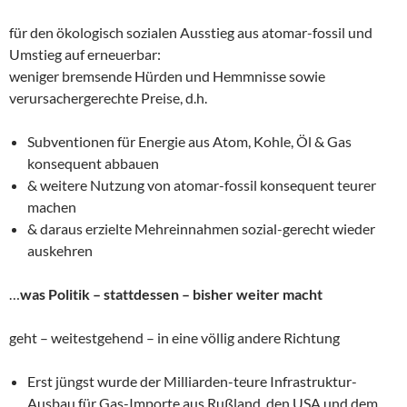
für den ökologisch sozialen Ausstieg aus atomar-fossil und
Umstieg auf erneuerbar:
weniger bremsende Hürden und Hemmnisse sowie
verursachergerechte Preise, d.h.
Subventionen für Energie aus Atom, Kohle, Öl & Gas
konsequent abbauen
& weitere Nutzung von atomar-fossil konsequent teurer
machen
& daraus erzielte Mehreinnahmen sozial-gerecht wieder
auskehren
…
was Politik – stattdessen – bisher weiter macht
geht – weitestgehend – in eine völlig andere Richtung
Erst jüngst wurde der Milliarden-teure Infrastruktur-
Ausbau für Gas-Importe aus Rußland, den USA und dem