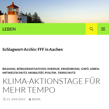
Zum
Inhalt
springen
Suchen
LEBEN
PRIMÄR
MENÜ
Schlagwort-Archiv: FFF in Aachen
BILDUNG
,
BÜRGERINITIATIVEN
,
ENERGIE
,
ERNÄHRUNG
,
GWÖ
,
LEBEN
,
MITWELTSCHUTZ
,
MOBILITÄT
,
POLITIK
,
TIERSCHUTZ
KLIMA-AKTIONSTAGE FÜR
MEHR TEMPO
21. JUNI 2019
BEATE