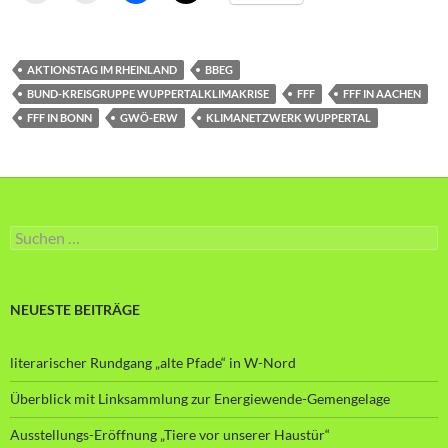
AKTIONSTAG IM RHEINLAND
BBEG
BUND-KREISGRUPPE WUPPERTALKLIMAKRISE
FFF
FFF IN AACHEN
FFF IN BONN
GWÖ-ERW
KLIMANETZWERK WUPPERTAL
Suche
nach:
NEUESTE BEITRÄGE
literarischer Rundgang „alte Pfade“ in W-Nord
Überblick mit Linksammlung zur Energiewende-Gemengelage
Ausstellungs-Eröffnung „Tiere vor unserer Haustür“