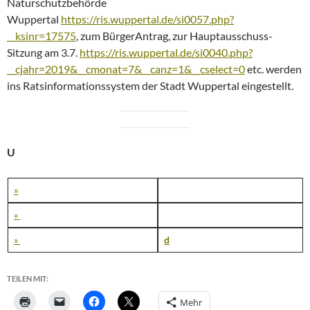
Naturschutzbehörde
Wuppertal
https://ris.wuppertal.de/si0057.php?
__ksinr=17575
, zum BürgerAntrag, zur Hauptausschuss-
Sitzung am 3.7.
https://ris.wuppertal.de/si0040.php?
__cjahr=2019&__cmonat=7&__canz=1&__cselect=0
etc. werden
ins Ratsinformationssystem der Stadt Wuppertal eingestellt.
U
»
»
»
d
TEILEN MIT:
Mehr