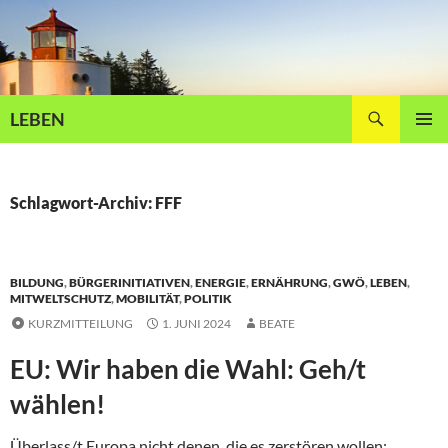
Zum
Inhalt
springen
Suchen
LEBEN
PRIMÄR
MENÜ
Schlagwort-Archiv: FFF
BILDUNG
,
BÜRGERINITIATIVEN
,
ENERGIE
,
ERNÄHRUNG
,
GWÖ
,
LEBEN
,
MITWELTSCHUTZ
,
MOBILITÄT
,
POLITIK
KURZMITTEILUNG
1. JUNI 2024
BEATE
EU: Wir haben die Wahl: Geh/t
wählen!
Überlass/t Europa nicht denen, die es zerstören wollen: