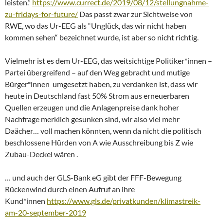
leisten.”
https://www.currect.de/2019/08/12/stellungnahme-
zu-fridays-for-future/
Das passt zwar zur Sichtweise von
RWE, wo das Ur-EEG als “Unglück, das wir nicht haben
kommen sehen“ bezeichnet wurde, ist aber so nicht richtig.
Vielmehr ist es dem Ur-EEG, das weitsichtige Politiker*innen –
Partei übergreifend – auf den Weg gebracht und mutige
Bürger*innen umgesetzt haben, zu verdanken ist, dass wir
heute in Deutschland fast 50% Strom aus erneuerbaren
Quellen erzeugen und die Anlagenpreise dank hoher
Nachfrage merklich gesunken sind, wir also viel mehr
Daächer… voll machen könnten, wenn da nicht die politisch
beschlossene Hürden von A wie Ausschreibung bis Z wie
Zubau-Deckel wären .
… und auch der GLS-Bank eG gibt der FFF-Bewegung
Rückenwind durch einen Aufruf an ihre
Kund*innen
https://www.gls.de/privatkunden/klimastreik-
am-20-september-2019