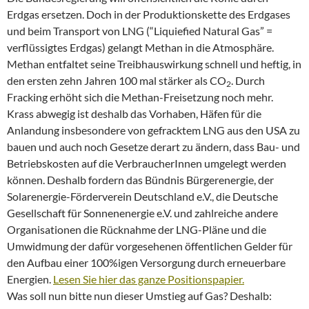
Erdgas ersetzen. Doch in der Produktionskette des Erdgases
und beim Transport von LNG (“Liquiefied Natural Gas” =
verflüssigtes Erdgas) gelangt Methan in die Atmosphäre.
Methan entfaltet seine Treibhauswirkung schnell und heftig, in
den ersten zehn Jahren 100 mal stärker als CO
. Durch
2
Fracking erhöht sich die Methan-Freisetzung noch mehr.
Krass abwegig ist deshalb das Vorhaben, Häfen für die
Anlandung insbesondere von gefracktem LNG aus den USA zu
bauen und auch noch Gesetze derart zu ändern, dass Bau- und
Betriebskosten auf die VerbraucherInnen umgelegt werden
können. Deshalb fordern das Bündnis Bürgerenergie, der
Solarenergie-Förderverein Deutschland e.V., die Deutsche
Gesellschaft für Sonnenenergie e.V. und zahlreiche andere
Organisationen die Rücknahme der LNG-Pläne und die
Umwidmung der dafür vorgesehenen öffentlichen Gelder für
den Aufbau einer 100%igen Versorgung durch erneuerbare
Energien.
Lesen Sie hier das ganze Positionspapier.
Was soll nun bitte nun dieser Umstieg auf Gas? Deshalb: