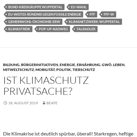
BUND-KREISGRUPPE WUPPERTAL
EU-WAHL
EU-WEITES-BÜNDNIS GEGEN FOSSILE ENERGIE
FFF
FFF-W
GEMEINWOHL-ÖKONOMIE-ERW
KLIMANETZWERK-WUPPERTAL
KLIMASTREIK
POP-UP-RADWEG
TALRADLER
BILDUNG
,
BÜRGERINITIATIVEN
,
ENERGIE
,
ERNÄHRUNG
,
GWÖ
,
LEBEN
,
MITWELTSCHUTZ
,
MOBILITÄT
,
POLITIK
,
TIERSCHUTZ
IST KLIMASCHUTZ
PRIVATSACHE?
18. AUGUST 2019
BEATE
Die Klimakrise ist deutlich spürbar, überall! Starkregen, heftige