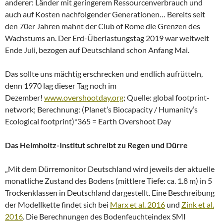
anderer: Länder mit geringerem Ressourcenverbrauch und
auch auf Kosten nachfolgender Generationen… Bereits seit
den 70er Jahren mahnt der Club of Rome die Grenzen des
Wachstums an. Der Erd-Überlastungstag 2019 war weltweit
Ende Juli, bezogen auf Deutschland schon Anfang Mai.
Das sollte uns mächtig erschrecken und endlich aufrütteln,
denn 1970 lag dieser Tag noch im
Dezember!
www.overshootday.org
; Quelle: global footprint-
network; Berechnung: (Planet’s Biocapacity / Humanity‘s
Ecological footprint)*365 = Earth Overshoot Day
Das Helmholtz-Institut schreibt zu Regen und Dürre
„Mit dem Dürremonitor Deutschland wird jeweils der aktuelle
monatliche Zustand des Bodens (mittlere Tiefe: ca. 1.8 m) in 5
Trockenklassen in Deutschland dargestellt. Eine Beschreibung
der Modellkette findet sich bei
Marx et al. 2016
und
Zink et al.
2016
. Die Berechnungen des Bodenfeuchteindex SMI