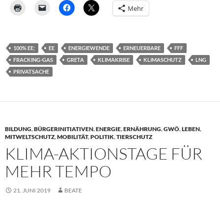
Mehr
100% EE;
EE
ENERGIEWENDE
ERNEUERBARE
FFF
FRACKING-GAS
GRETA
KLIMAKRISE
KLIMASCHUTZ
LNG
PRIVATSACHE
BILDUNG
,
BÜRGERINITIATIVEN
,
ENERGIE
,
ERNÄHRUNG
,
GWÖ
,
LEBEN
,
MITWELTSCHUTZ
,
MOBILITÄT
,
POLITIK
,
TIERSCHUTZ
KLIMA-AKTIONSTAGE FÜR
MEHR TEMPO
21. JUNI 2019
BEATE