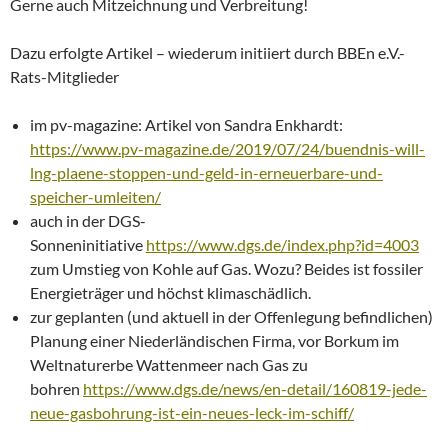
Gerne auch Mitzeichnung und Verbreitung!
Dazu erfolgte Artikel – wiederum initiiert durch BBEn e.V.-
Rats-Mitglieder
im pv-magazine: Artikel von Sandra Enkhardt:
https://www.pv-magazine.de/2019/07/24/buendnis-will-
lng-plaene-stoppen-und-geld-in-erneuerbare-und-
speicher-umleiten/
auch in der DGS-
Sonneninitiative
https://www.dgs.de/index.php?id=4003
zum Umstieg von Kohle auf Gas. Wozu? Beides ist fossiler
Energieträger und höchst klimaschädlich.
zur geplanten (und aktuell in der Offenlegung befindlichen)
Planung einer Niederländischen Firma, vor Borkum im
Weltnaturerbe Wattenmeer nach Gas zu
bohren
https://www.dgs.de/news/en-detail/160819-jede-
neue-gasbohrung-ist-ein-neues-leck-im-schiff/