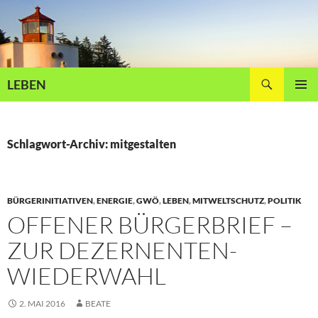
Zum
Inhalt
springen
Suchen
LEBEN
PRIMÄR
MENÜ
Schlagwort-Archiv: mitgestalten
BÜRGERINITIATIVEN
,
ENERGIE
,
GWÖ
,
LEBEN
,
MITWELTSCHUTZ
,
POLITIK
OFFENER BÜRGERBRIEF –
ZUR DEZERNENTEN-
WIEDERWAHL
2. MAI 2016
BEATE