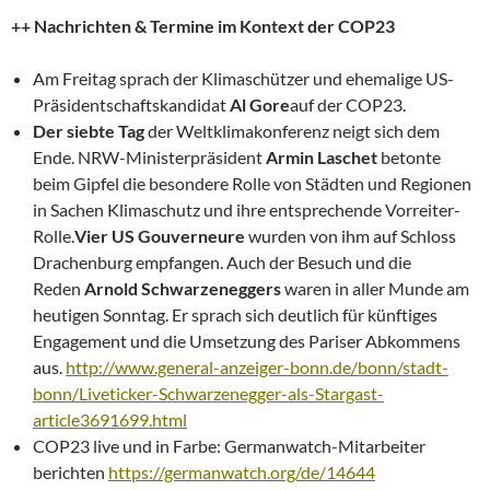
++ Nachrichten & Termine im Kontext der COP23
Am Freitag sprach der Klimaschützer und ehemalige US-
Präsidentschaftskandidat
Al Gore
auf der COP23.
Der siebte Tag
der Weltklimakonferenz neigt sich dem
Ende. NRW-Ministerpräsident
Armin Laschet
betonte
beim Gipfel die besondere Rolle von Städten und Regionen
in Sachen Klimaschutz und ihre entsprechende Vorreiter-
Rolle.
Vier US Gouverneure
wurden von ihm auf Schloss
Drachenburg empfangen. Auch der Besuch und die
Reden
Arnold Schwarzeneggers
waren in aller Munde am
heutigen Sonntag. Er sprach sich deutlich für künftiges
Engagement und die Umsetzung des Pariser Abkommens
aus.
http://www.general-anzeiger-bonn.de/bonn/stadt-
bonn/Liveticker-Schwarzenegger-als-Stargast-
article3691699.html
COP23 live und in Farbe: Germanwatch-Mitarbeiter
berichten
https://germanwatch.org/de/14644