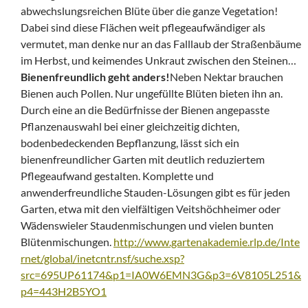
abwechslungsreichen Blüte über die ganze Vegetation!
Dabei sind diese Flächen weit pflegeaufwändiger als
vermutet, man denke nur an das Falllaub der Straßenbäume
im Herbst, und keimendes Unkraut zwischen den Steinen…
Bienenfreundlich geht anders!
Neben Nektar brauchen
Bienen auch Pollen. Nur ungefüllte Blüten bieten ihn an.
Durch eine an die Bedürfnisse der Bienen angepasste
Pflanzenauswahl bei einer gleichzeitig dichten,
bodenbedeckenden Bepflanzung, lässt sich ein
bienenfreundlicher Garten mit deutlich reduziertem
Pflegeaufwand gestalten. Komplette und
anwenderfreundliche Stauden-Lösungen gibt es für jeden
Garten, etwa mit den vielfältigen Veitshöchheimer oder
Wädenswieler Staudenmischungen und vielen bunten
Blütenmischungen.
http://www.gartenakademie.rlp.de/Inte
rnet/global/inetcntr.nsf/suche.xsp?
src=695UP61174&p1=IA0W6EMN3G&p3=6V8105L251&
p4=443H2B5YO1