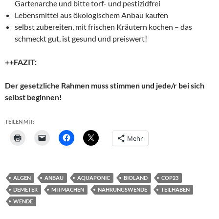
Gartenarche und bitte torf- und pestizidfrei
Lebensmittel aus ökologischem Anbau kaufen
selbst zubereiten, mit frischen Kräutern kochen – das
schmeckt gut, ist gesund und preiswert!
++FAZIT:
Der gesetzliche Rahmen muss stimmen und jede/r bei sich
selbst beginnen!
TEILEN MIT:
Mehr
ALGEN
ANBAU
AQUAPONIC
BIOLAND
COP23
DEMETER
MITMACHEN
NAHRUNGSWENDE
TEILHABEN
WENDE