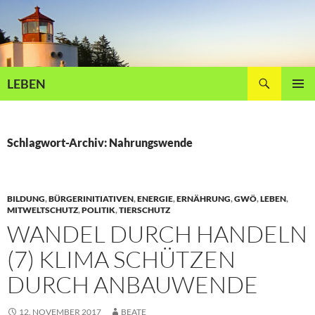
Zum
Inhalt
springen
Suchen
LEBEN
PRIMÄR
MENÜ
Schlagwort-Archiv: Nahrungswende
BILDUNG
,
BÜRGERINITIATIVEN
,
ENERGIE
,
ERNÄHRUNG
,
GWÖ
,
LEBEN
,
MITWELTSCHUTZ
,
POLITIK
,
TIERSCHUTZ
WANDEL DURCH HANDELN
(7) KLIMA SCHÜTZEN
DURCH ANBAUWENDE
12. NOVEMBER 2017
BEATE