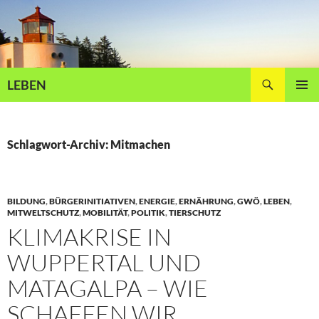
Zum
Inhalt
springen
Suchen
LEBEN
PRIMÄR
MENÜ
Schlagwort-Archiv: Mitmachen
BILDUNG
,
BÜRGERINITIATIVEN
,
ENERGIE
,
ERNÄHRUNG
,
GWÖ
,
LEBEN
,
MITWELTSCHUTZ
,
MOBILITÄT
,
POLITIK
,
TIERSCHUTZ
KLIMAKRISE IN
WUPPERTAL UND
MATAGALPA – WIE
SCHAFFEN WIR