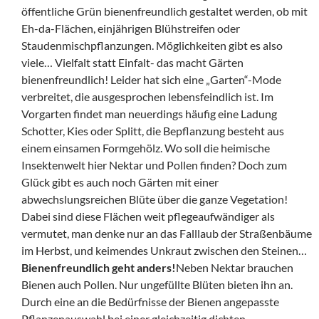
öffentliche Grün bienenfreundlich gestaltet werden, ob mit
Eh-da-Flächen, einjährigen Blühstreifen oder
Staudenmischpflanzungen. Möglichkeiten gibt es also
viele… Vielfalt statt Einfalt- das macht Gärten
bienenfreundlich! Leider hat sich eine „Garten“-Mode
verbreitet, die ausgesprochen lebensfeindlich ist. Im
Vorgarten findet man neuerdings häufig eine Ladung
Schotter, Kies oder Splitt, die Bepflanzung besteht aus
einem einsamen Formgehölz. Wo soll die heimische
Insektenwelt hier Nektar und Pollen finden? Doch zum
Glück gibt es auch noch Gärten mit einer
abwechslungsreichen Blüte über die ganze Vegetation!
Dabei sind diese Flächen weit pflegeaufwändiger als
vermutet, man denke nur an das Falllaub der Straßenbäume
im Herbst, und keimendes Unkraut zwischen den Steinen…
Bienenfreundlich geht anders!
Neben Nektar brauchen
Bienen auch Pollen. Nur ungefüllte Blüten bieten ihn an.
Durch eine an die Bedürfnisse der Bienen angepasste
Pflanzenauswahl bei einer gleichzeitig dichten,