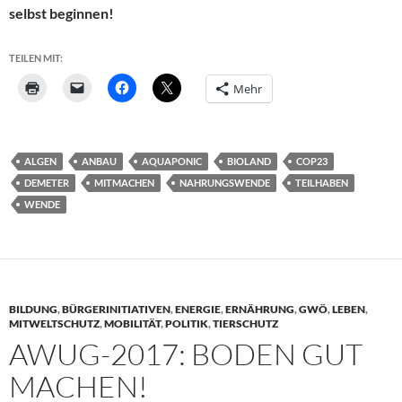
selbst beginnen!
TEILEN MIT:
Mehr
ALGEN
ANBAU
AQUAPONIC
BIOLAND
COP23
DEMETER
MITMACHEN
NAHRUNGSWENDE
TEILHABEN
WENDE
BILDUNG
,
BÜRGERINITIATIVEN
,
ENERGIE
,
ERNÄHRUNG
,
GWÖ
,
LEBEN
,
MITWELTSCHUTZ
,
MOBILITÄT
,
POLITIK
,
TIERSCHUTZ
AWUG-2017: BODEN GUT
MACHEN!