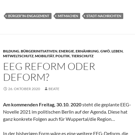
BÜRGER*IN-ENGAGEMENT
MITMACHEN
STADT-NACHRICHTEN
BILDUNG
,
BÜRGERINITIATIVEN
,
ENERGIE
,
ERNÄHRUNG
,
GWÖ
,
LEBEN
,
MITWELTSCHUTZ
,
MOBILITÄT
,
POLITIK
,
TIERSCHUTZ
EEG REFORM ODER
DEFORM?
26. OKTOBER 2020
BEATE
Am kommenden Freitag, 30.10. 2020
steht die geplante EEG-
Novelle 2021 im politischen Berlin auf der Agenda. Diese hat
ganz konkrete Folgen auch für Wuppertal/die Region…
In der bisherigen Form wäre es eine weitere EEG-Deform, die