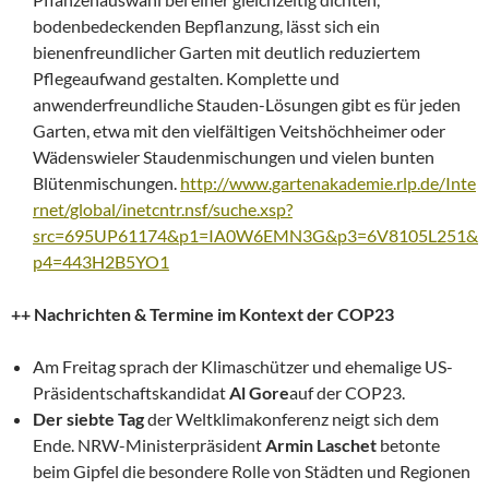
bodenbedeckenden Bepflanzung, lässt sich ein
bienenfreundlicher Garten mit deutlich reduziertem
Pflegeaufwand gestalten. Komplette und
anwenderfreundliche Stauden-Lösungen gibt es für jeden
Garten, etwa mit den vielfältigen Veitshöchheimer oder
Wädenswieler Staudenmischungen und vielen bunten
Blütenmischungen.
http://www.gartenakademie.rlp.de/Inte
rnet/global/inetcntr.nsf/suche.xsp?
src=695UP61174&p1=IA0W6EMN3G&p3=6V8105L251&
p4=443H2B5YO1
++ Nachrichten & Termine im Kontext der COP23
Am Freitag sprach der Klimaschützer und ehemalige US-
Präsidentschaftskandidat
Al Gore
auf der COP23.
Der siebte Tag
der Weltklimakonferenz neigt sich dem
Ende. NRW-Ministerpräsident
Armin Laschet
betonte
beim Gipfel die besondere Rolle von Städten und Regionen