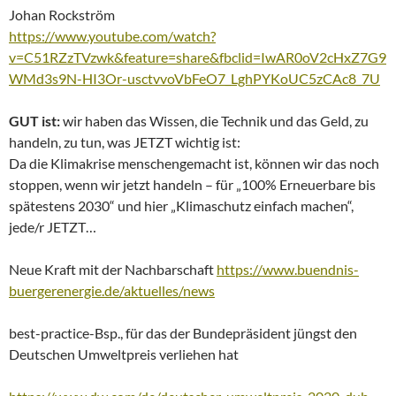
Johan Rockström
https://www.youtube.com/watch?
v=C51RZzTVzwk&feature=share&fbclid=IwAR0oV2cHxZ7G9
WMd3s9N-HI3Or-usctvvoVbFeO7_LghPYKoUC5zCAc8_7U
GUT ist:
wir haben das Wissen, die Technik und das Geld, zu
handeln, zu tun, was JETZT wichtig ist:
Da die Klimakrise menschengemacht ist, können wir das noch
stoppen, wenn wir jetzt handeln – für „100% Erneuerbare bis
spätestens 2030“ und hier „Klimaschutz einfach machen“,
jede/r JETZT…
Neue Kraft mit der Nachbarschaft
https://www.buendnis-
buergerenergie.de/aktuelles/news
best-practice-Bsp., für das der Bundepräsident jüngst den
Deutschen Umweltpreis verliehen hat