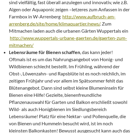
sind vielfältig, fast überall anzulegen und innovativ, wie z.B.
Algen oder Aquaponic zeigen –letzeres zum Anfassen in der
Farmbox in W-Arrenberg
http://www.aufbruch-am-
arrenberg.de/site/home/klimaquartier/news/
. Zum
Mitmachen laden auch die urbanen Gärten Wuppertals ein
http://www.wuppertals-urbane-gaerten.de/gaerten-zum-
mitmachen/
Lebensräume für Bienen schaffen
, das kann jeder!
Oftmals ist es um das Nahrungsangebot von Honig- und
Wildbienen schlecht bestellt. Im Frühling, während der
Obst-, Löwenzahn- und Rapsblüte ist es noch reichlich, im
zeitigen Frühjahr und vor allem im Spätsommer fehlt das
Blütenangebot. Dann sind selbst kleine Blumeninseln für
Bienen eine Hilfe! Gezielte, bienenfreundliche
Pflanzenauswahl für Garten und Balkon erschließt sowohl
Wild- als auch Honigbienen im Siedlungsbereich
Lebensräume! Platz für eine Nektar- und Pollenquelle, die
von Bienen und Hummeln besucht wird, ist im noch
kleinsten Balkonkasten! Bewusst ausgesucht kann auch das