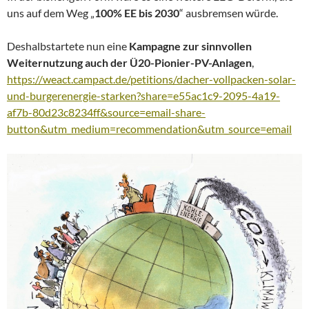
uns auf dem Weg „
100% EE bis 2030
“ ausbremsen würde.
Deshalbstartete nun eine
Kampagne zur sinnvollen
Weiternutzung auch der Ü20-Pionier-PV-Anlagen
,
https://weact.campact.de/petitions/dacher-vollpacken-solar-
und-burgerenergie-starken?share=e55ac1c9-2095-4a19-
af7b-80d23c8234ff&source=email-share-
button&utm_medium=recommendation&utm_source=email