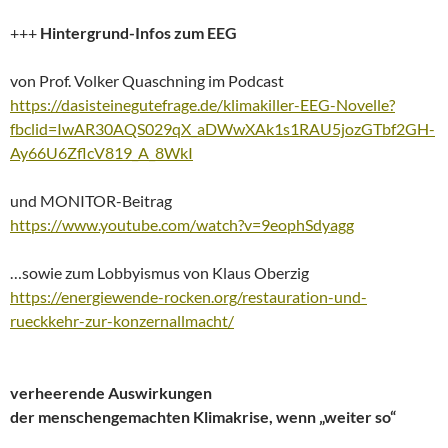
+++
Hintergrund-Infos zum EEG
von Prof. Volker Quaschning im Podcast
https://dasisteinegutefrage.de/klimakiller-EEG-Novelle?
fbclid=IwAR30AQS029qX_aDWwXAk1s1RAU5jozGTbf2GH-
Ay66U6ZflcV819_A_8WkI
und MONITOR-Beitrag
https://www.youtube.com/watch?v=9eophSdyagg
…sowie zum Lobbyismus von Klaus Oberzig
https://energiewende-rocken.org/restauration-und-
rueckkehr-zur-konzernallmacht/
verheerende Auswirkungen
der menschengemachten Klimakrise, wenn „weiter so“