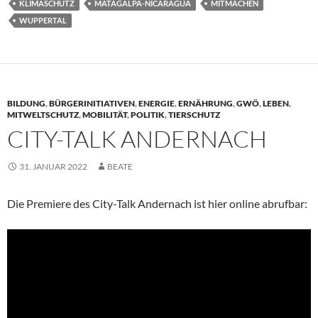
KLIMASCHUTZ
MATAGALPA-NICARAGUA
MITMACHEN
WUPPERTAL
BILDUNG
,
BÜRGERINITIATIVEN
,
ENERGIE
,
ERNÄHRUNG
,
GWÖ
,
LEBEN
,
MITWELTSCHUTZ
,
MOBILITÄT
,
POLITIK
,
TIERSCHUTZ
CITY-TALK ANDERNACH
31. JANUAR 2022
BEATE
Die Premiere des City-Talk Andernach ist hier online abrufbar: