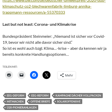
https://www.dw.com/de/deutscher-umweltpreis-2020-dub-
klimaschutz-co2-blechwarenfabrik-limburg-annika-
trappmann-ressourcen/a-55370333
Last but not least: Corona- und Klimakrise
Bundespräsident Steinmeier: „Niemand ist sicher vor Covid-
19, bevor wir nicht alle davor sicher sind.“
So ist es wohl auch bzgl. Klima…-krise – aber da kennen wir ja
bereits konkrete Handlungsoptionen…
TEILEN MIT:
Mehr
EEG-DEFORM
EEG-REFORM
KAMPAGNE DÄCHER VOLLPACKEN
MITMACHEN
OFFENE BRIEFE
SOLAROFFENSIVE
Ü20-PIONIERANLAGEN