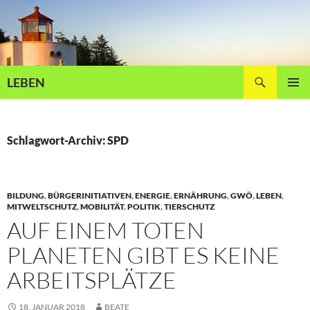
Zum
Inhalt
springen
Suchen
LEBEN
PRIMÄR
MENÜ
Schlagwort-Archiv: SPD
BILDUNG
,
BÜRGERINITIATIVEN
,
ENERGIE
,
ERNÄHRUNG
,
GWÖ
,
LEBEN
,
MITWELTSCHUTZ
,
MOBILITÄT
,
POLITIK
,
TIERSCHUTZ
AUF EINEM TOTEN
PLANETEN GIBT ES KEINE
ARBEITSPLÄTZE
18. JANUAR 2018
BEATE