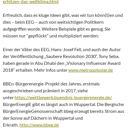
erhitzen-das-weltklima.html
Erfreulich, dass es kluge Ideen gibt, was wir tun könn(t)en und
dies – beim EEG – auch von weitsichtigen Politikern
aufgegriffen wurde. Weitere Beispiele gibt es genug. Sie
müssen nur “gepflückt” und multipliziert werden:
Einer der Väter des EEG, Hans-Josef Fell, und auch der Autor
der Veröffentlichung „Saubere Revolution 2030“, Tony Seba,
haben gerade in Abu Dhabi den „Visionary Influencer Award
2018“ erhalten. Mehr Infos unter
www.metropolsolar.de
BBEn-Bürgerenergie-Projekt des Jahres, erstmals
ausgeschrieben und prämiert in 2017, siehe
unter
https://wettbewerb.buendnis-buergerenergie.de/
.
BürgerEnergiE gibt es längst auch in Wuppertal. Die Bergische
BürgerEnergieGenossenschaft bbeg erzeugt bereits Strom aus
der Sonne auf Dächern in Wuppertal und
Erkrath.
http://www.bbeg.de