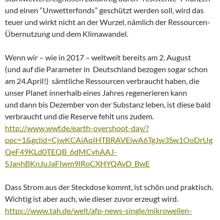
und einen “Unwetterfonds” geschützt werden soll, wird das
teuer und wirkt nicht an der Wurzel, nämlich der Ressourcen-
Übernutzung und dem Klimawandel.
Wenn wir – wie in 2017 – weltweit bereits am 2. August
(und auf die Parameter in Deutschland bezogen sogar schon
am 24.April!) sämtliche Ressourcen verbraucht haben, die
unser Planet innerhalb eines Jahres regenerieren kann
und dann bis Dezember von der Substanz leben, ist diese bald
verbraucht und die Reserve fehlt uns zudem.
http://www.wwf.de/earth-overshoot-day/?
ppc=1&gclid=CjwKCAiAqIHTBRAVEiwA6TgJw3Sw1OoDrUg
QeF49KLd0TEQB_6dMCvhAAJ-
SJanhBKnJuJaFIwm9lRoCXHYQAvD_BwE
Dass Strom aus der Steckdose kommt, ist schön und praktisch.
Wichtig ist aber auch, wie dieser zuvor erzeugt wird.
https://www.tah.de/welt/afp-news-single/mikrowellen-