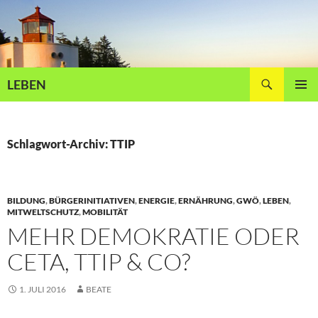
Zum
Inhalt
springen
Suchen
LEBEN
PRIMÄR
MENÜ
Schlagwort-Archiv: TTIP
BILDUNG
,
BÜRGERINITIATIVEN
,
ENERGIE
,
ERNÄHRUNG
,
GWÖ
,
LEBEN
,
MITWELTSCHUTZ
,
MOBILITÄT
MEHR DEMOKRATIE ODER
CETA, TTIP & CO?
1. JULI 2016
BEATE