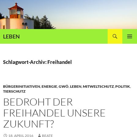
Zum
Inhalt
springen
Suchen
LEBEN
PRIMÄR
MENÜ
Schlagwort-Archiv: Freihandel
BÜRGERINITIATIVEN
,
ENERGIE
,
GWÖ
,
LEBEN
,
MITWELTSCHUTZ
,
POLITIK
,
TIERSCHUTZ
BEDROHT DER
FREIHANDEL UNSERE
ZUKUNFT?
18. APRIL 2016
BEATE