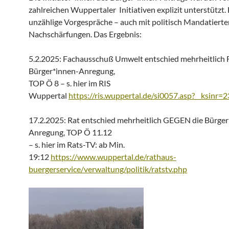
zahlreichen Wuppertaler Initiativen explizit unterstützt.
unzählige Vorgespräche – auch mit politisch Mandatiert
Nachschärfungen. Das Ergebnis:
5.2.2025: Fachausschuß Umwelt entschied mehrheitlich 
Bürger*innen-Anregung,
TOP Ö 8 – s. hier im RIS
Wuppertal
https://ris.wuppertal.de/si0057.asp?__ksinr=
17.2.2025: Rat entschied mehrheitlich GEGEN die Bürger
Anregung, TOP Ö 11.12
– s. hier im Rats-TV: ab Min.
19:12
https://www.wuppertal.de/rathaus-
buergerservice/verwaltung/politik/ratstv.php