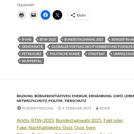
TEILEN MIT:
Mehr
B-VHS
BTW-2025
BUNDESTAGSWAHL 2025
BÜRGER*IN-
DEMOKRATIE
GLOBALER VERTRAG NICHTVERBREITUNG FOSSILER 
PETER KURZ
POLITISCHE RUNDE
STADTRAT
UMWELTAUS
WUPPERTAL
BILDUNG
,
BÜRGERINITIATIVEN
,
ENERGIE
,
ERNÄHRUNG
,
GWÖ
,
LEBE
MITWELTSCHUTZ
,
POLITIK
,
TIERSCHUTZ
KURZMITTEILUNG
4. FEBRUAR 2025
BEATE
Arktis
,
BTW-2025,
Bundestagswahl 2025
,
Fakt oder
Fake
,
Nachhaltigkeits-Quiz
,
Quiz
,
Sven