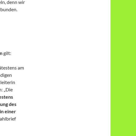
ln, denn wir
rbunden.
en
gilt:
ätestens am
ndigen
leiterin
: „Die
testens
rung des
in einer
ahlbrief