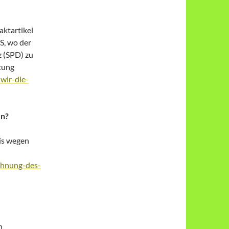
aktartikel
S, wo der
 (SPD) zu
ltung
wir-die-
en?
is wegen
ehnung-des-
n