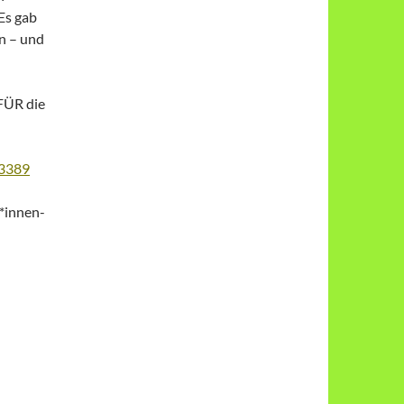
 Es gab
en – und
FÜR die
23389
*innen-