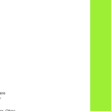
ere
?
der „Ohne