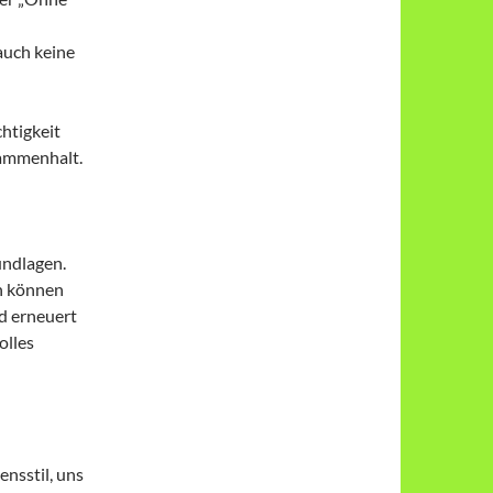
auch keine
htigkeit
sammenhalt.
undlagen.
n können
nd erneuert
olles
nsstil, uns