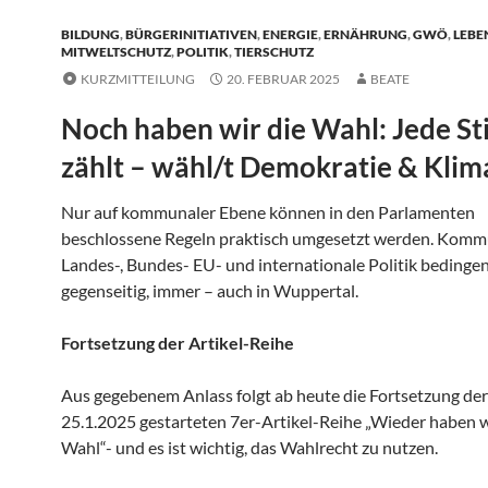
BILDUNG
,
BÜRGERINITIATIVEN
,
ENERGIE
,
ERNÄHRUNG
,
GWÖ
,
LEBE
MITWELTSCHUTZ
,
POLITIK
,
TIERSCHUTZ
KURZMITTEILUNG
20. FEBRUAR 2025
BEATE
Noch haben wir die Wahl: Jede S
zählt – wähl/t Demokratie & Klim
Nur auf kommunaler Ebene können in den Parlamenten
beschlossene Regeln praktisch umgesetzt werden. Komm
Landes-, Bundes- EU- und internationale Politik bedingen
gegenseitig, immer – auch in Wuppertal.
Fortsetzung der Artikel-Reihe
Aus gegebenem Anlass folgt ab heute die Fortsetzung der
25.1.2025 gestarteten 7er-Artikel-Reihe „Wieder haben w
Wahl“- und es ist wichtig, das Wahlrecht zu nutzen.