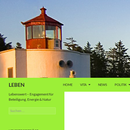
Zum
Inhalt
springen
Suchen
LEBEN
HOME
VITA
NEWS
POLITIK
Lebenswert – Engagement für
Beteiligung, Energie & Natur
Suche
nach: