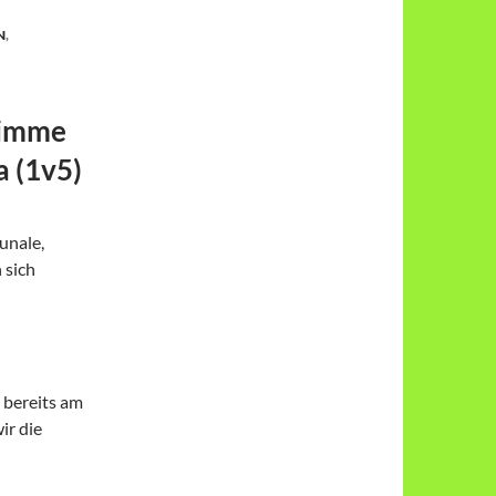
N
,
timme
a (1v5)
unale,
 sich
 bereits am
ir die