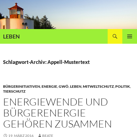
Zum
Inhalt
springen
Suchen
LEBEN
PRIMÄR
MENÜ
Schlagwort-Archiv: Appell-Mustertext
BÜRGERINITIATIVEN
,
ENERGIE
,
GWÖ
,
LEBEN
,
MITWELTSCHUTZ
,
POLITIK
,
TIERSCHUTZ
ENERGIEWENDE UND
BÜRGERENERGIE
GEHÖREN ZUSAMMEN
19. MÄRZ 2016
BEATE