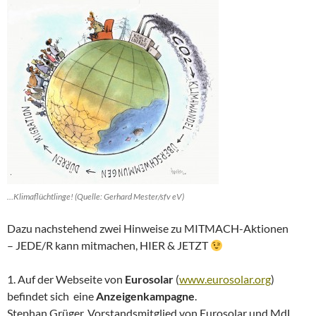
…Klimaflüchtlinge! (Quelle: Gerhard Mester/sfv eV)
Dazu nachstehend zwei Hinweise zu MITMACH-Aktionen
– JEDE/R kann mitmachen, HIER & JETZT
1. Auf der Webseite von
Eurosolar
(
www.eurosolar.org
)
befindet sich eine
Anzeigenkampagne
.
Stephan Grüger, Vorstandsmitglied von Eurosolar und MdL