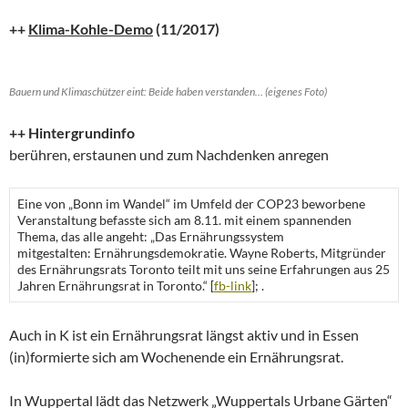
++
Klima-Kohle-Demo
(11/2017)
Bauern und Klimaschützer eint: Beide haben verstanden… (eigenes Foto)
++ Hintergrundinfo
berühren, erstaunen und zum Nachdenken anregen
Eine von „Bonn im Wandel“ im Umfeld der COP23 beworbene
Veranstaltung befasste sich am 8.11. mit einem spannenden
Thema, das alle angeht: „Das Ernährungssystem
mitgestalten: Ernährungsdemokratie. Wayne Roberts, Mitgründer
des Ernährungsrats Toronto teilt mit uns seine Erfahrungen aus 25
Jahren Ernährungsrat in Toronto.“ [
fb-link
]; .
Auch in K ist ein Ernährungsrat längst aktiv und in Essen
(in)formierte sich am Wochenende ein Ernährungsrat.
In Wuppertal lädt das Netzwerk „Wuppertals Urbane Gärten“