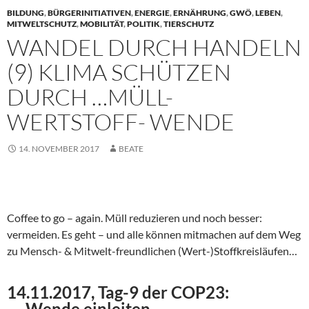
BILDUNG
,
BÜRGERINITIATIVEN
,
ENERGIE
,
ERNÄHRUNG
,
GWÖ
,
LEBEN
,
MITWELTSCHUTZ
,
MOBILITÄT
,
POLITIK
,
TIERSCHUTZ
WANDEL DURCH HANDELN
(9) KLIMA SCHÜTZEN
DURCH …MÜLL-
WERTSTOFF- WENDE
14. NOVEMBER 2017
BEATE
Coffee to go – again. Müll reduzieren und noch besser:
vermeiden. Es geht – und alle können mitmachen auf dem Weg
zu Mensch- & Mitwelt-freundlichen (Wert-)Stoffkreisläufen…
14.11.2017, Tag-9 der COP23:
…-Wende einleiten