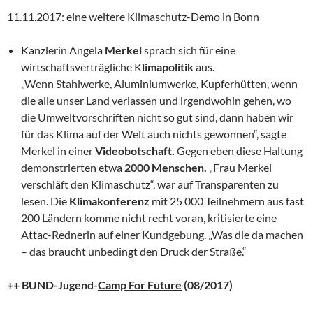
11.11.2017: eine weitere Klimaschutz-Demo in Bonn
Kanzlerin Angela
Merkel
sprach sich für eine
wirtschaftsverträgliche
K
limapolitik
aus.
„Wenn Stahlwerke, Aluminiumwerke, Kupferhütten, wenn
die alle unser Land verlassen und irgendwohin gehen, wo
die
Umweltvorschriften
nicht so gut sind, dann haben wir
für das Klima auf der Welt auch nichts gewonnen“, sagte
Merkel in einer
Videobotschaft
.
Gegen eben diese Haltung
demonstrierten etwa
2000 Menschen.
„Frau Merkel
verschläft den Klimaschutz“, war auf Transparenten zu
lesen. Die
Klimakonferenz
mit 25 000 Teilnehmern aus fast
200 Ländern komme nicht recht voran, kritisierte eine
Attac-Rednerin auf einer Kundgebung. „Was die da machen
– das braucht unbedingt den Druck der Straße.“
++ BUND-Jugend-
Camp For Future
(08/2017)