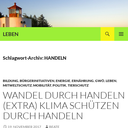
Zum
Inhalt
springen
Suchen
LEBEN
PRIMÄR
MENÜ
Schlagwort-Archiv: HANDELN
BILDUNG
,
BÜRGERINITIATIVEN
,
ENERGIE
,
ERNÄHRUNG
,
GWÖ
,
LEBEN
,
MITWELTSCHUTZ
,
MOBILITÄT
,
POLITIK
,
TIERSCHUTZ
WANDEL DURCH HANDELN
(EXTRA) KLIMA SCHÜTZEN
DURCH HANDELN
19. NOVEMBER 2017
BEATE