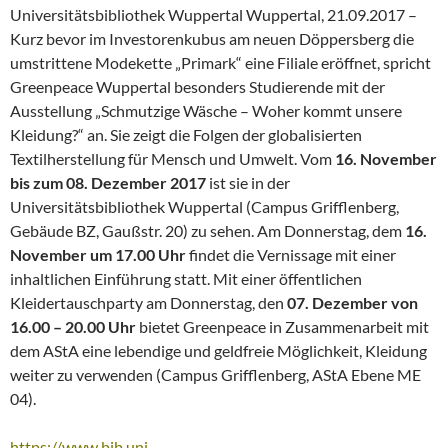
Universitätsbibliothek Wuppertal Wuppertal, 21.09.2017 –
Kurz bevor im Investorenkubus am neuen Döppersberg die
umstrittene Modekette „Primark“ eine Filiale eröffnet, spricht
Greenpeace Wuppertal besonders Studierende mit der
Ausstellung „Schmutzige Wäsche – Woher kommt unsere
Kleidung?“ an. Sie zeigt die Folgen der globalisierten
Textilherstellung für Mensch und Umwelt. Vom
16. November
bis zum 08. Dezember 2017
ist sie in der
Universitätsbibliothek Wuppertal (Campus Grifflenberg,
Gebäude BZ, Gaußstr. 20) zu sehen. Am Donnerstag, dem
16.
November um 17.00 Uhr
findet die Vernissage mit einer
inhaltlichen Einführung statt. Mit einer öffentlichen
Kleidertauschparty am Donnerstag, den
07. Dezember von
16.00 – 20.00 Uhr
bietet Greenpeace in Zusammenarbeit mit
dem AStA eine lebendige und geldfreie Möglichkeit, Kleidung
weiter zu verwenden (Campus Grifflenberg, AStA Ebene ME
04).
https://www.bib.uni-