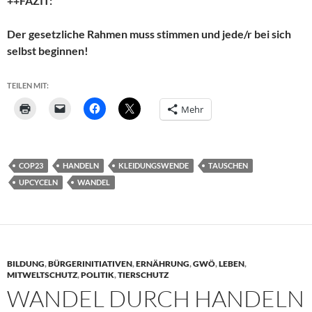
++FAZIT:
Der gesetzliche Rahmen muss stimmen und jede/r bei sich
selbst beginnen!
TEILEN MIT:
Mehr
COP23
HANDELN
KLEIDUNGSWENDE
TAUSCHEN
UPCYCELN
WANDEL
BILDUNG
,
BÜRGERINITIATIVEN
,
ERNÄHRUNG
,
GWÖ
,
LEBEN
,
MITWELTSCHUTZ
,
POLITIK
,
TIERSCHUTZ
WANDEL DURCH HANDELN