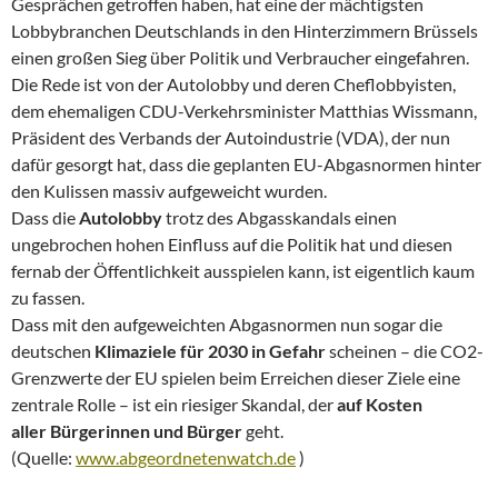
Gesprächen getroffen haben, hat eine der mächtigsten
Lobbybranchen Deutschlands in den Hinterzimmern Brüssels
einen großen Sieg über Politik und Verbraucher eingefahren.
Die Rede ist von der Autolobby und deren Cheflobbyisten,
dem ehemaligen CDU-Verkehrsminister Matthias Wissmann,
Präsident des Verbands der Autoindustrie (VDA), der nun
dafür gesorgt hat, dass die geplanten EU-Abgasnormen hinter
den Kulissen massiv aufgeweicht wurden.
Dass die
Autolobby
trotz des Abgasskandals einen
ungebrochen hohen Einfluss auf die Politik hat und diesen
fernab der Öffentlichkeit ausspielen kann, ist eigentlich kaum
zu fassen.
Dass mit den aufgeweichten Abgasnormen nun sogar die
deutschen
Klimaziele für 2030 in Gefahr
scheinen – die CO2-
Grenzwerte der EU spielen beim Erreichen dieser Ziele eine
zentrale Rolle – ist ein riesiger Skandal, der
auf Kosten
aller
Bürgerinnen und Bürger
geht.
(Quelle:
www.abgeordnetenwatch.de
)