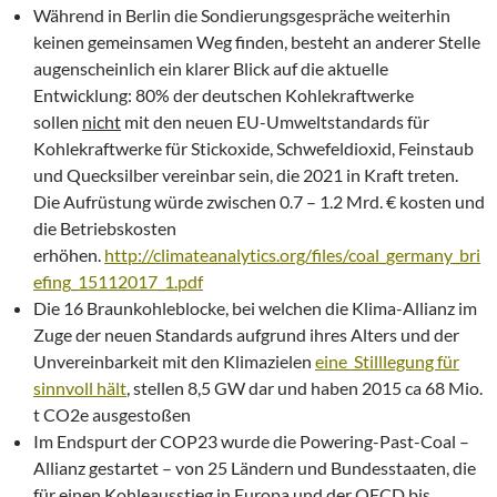
Während in Berlin die Sondierungsgespräche weiterhin
keinen gemeinsamen Weg finden, besteht an anderer Stelle
augenscheinlich ein klarer Blick auf die aktuelle
Entwicklung: 80% der deutschen Kohlekraftwerke
sollen
nicht
mit den neuen EU-Umweltstandards für
Kohlekraftwerke für Stickoxide, Schwefeldioxid, Feinstaub
und Quecksilber vereinbar sein, die 2021 in Kraft treten.
Die Aufrüstung würde zwischen 0.7 – 1.2 Mrd. € kosten und
die Betriebskosten
erhöhen.
http://climateanalytics.org/files/coal_germany_bri
efing_15112017_1.pdf
Die 16 Braunkohleblocke, bei welchen die Klima-Allianz im
Zuge der neuen Standards aufgrund ihres Alters und der
Unvereinbarkeit mit den Klimazielen
eine Stilllegung für
sinnvoll hält
, stellen 8,5 GW dar und haben 2015 ca 68 Mio.
t CO2e ausgestoßen
Im Endspurt der COP23 wurde die Powering-Past-Coal –
Allianz gestartet – von 25 Ländern und Bundesstaaten, die
für einen Kohleausstieg in Europa und der OECD bis