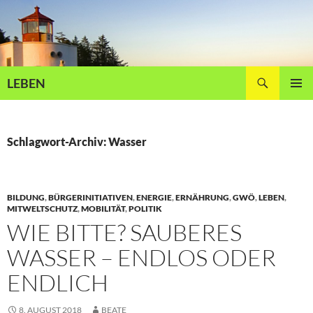
Zum
Inhalt
springen
Suchen
LEBEN
PRIMÄR
MENÜ
Schlagwort-Archiv: Wasser
BILDUNG
,
BÜRGERINITIATIVEN
,
ENERGIE
,
ERNÄHRUNG
,
GWÖ
,
LEBEN
,
MITWELTSCHUTZ
,
MOBILITÄT
,
POLITIK
WIE BITTE? SAUBERES
WASSER – ENDLOS ODER
ENDLICH
8. AUGUST 2018
BEATE