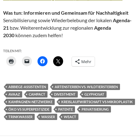
Was tun: Informieren und Gemeinsam für Nachhaltigkeit
Sensibilisierung sowie Wiederbelebung der lokalen
Agenda-
21
bzw. Weiterentwicklung zur regionalen
Agenda
2030
können zudem helfen!
TEILEN MIT:
Mehr
ABBIEGE-ASSISTENTEN
ARTENSTERBEN VS. WILDTIERSTERBEN
AVAAZ
CAMPACT
DIVESTMENT
GLYPHOSAT
KAMPAGNEN-NETZWERKE
KREISLAUFWIRTSCHAFT VS MIKROPLASTIK
ÖKO VS SUPERPESTIZIDE
PATENTE
PRIVATISIERUNG
TRINKWASSER
WASSER
WEACT