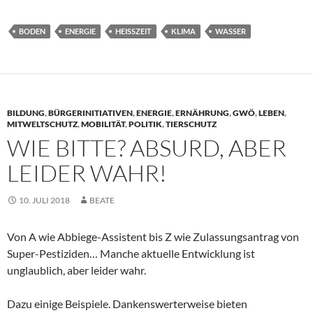
BODEN
ENERGIE
HEISSZEIT
KLIMA
WASSER
BILDUNG
,
BÜRGERINITIATIVEN
,
ENERGIE
,
ERNÄHRUNG
,
GWÖ
,
LEBEN
,
MITWELTSCHUTZ
,
MOBILITÄT
,
POLITIK
,
TIERSCHUTZ
WIE BITTE? ABSURD, ABER
LEIDER WAHR!
10. JULI 2018
BEATE
Von A wie Abbiege-Assistent bis Z wie Zulassungsantrag von
Super-Pestiziden… Manche aktuelle Entwicklung ist
unglaublich, aber leider wahr.
Dazu einige Beispiele. Dankenswerterweise bieten