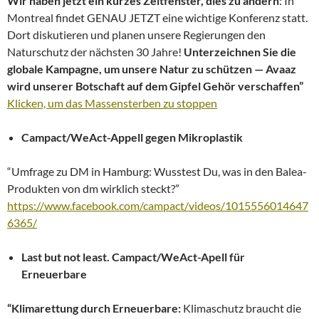
Wir haben jetzt ein kurzes Zeitfenster, dies zu ändern
: In
Montreal findet GENAU JETZT eine wichtige Konferenz statt.
Dort diskutieren und planen unsere Regierungen den
Naturschutz der nächsten 30 Jahre!
Unterzeichnen Sie die
globale Kampagne, um unsere Natur zu schützen — Avaaz
wird unserer Botschaft auf dem Gipfel Gehör verschaffen”
Klicken, um das Massensterben zu stoppen
Campact/WeAct-Appell gegen Mikroplastik
“Umfrage zu DM in Hamburg: Wusstest Du, was in den Balea-
Produkten von dm wirklich steckt?”
https://www.facebook.com/campact/videos/1015556014647
6365/
Last but not least. Campact/WeAct-Apell für
Erneuerbare
“Klimarettung durch Erneuerbare:
Klimaschutz braucht die