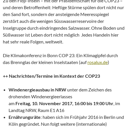
Zu den Fidji-Inseln – mit der Präsidentschaft für die COP23 –
und deren Betroffenheit: Heftige Stürme spülen dort nicht nur
den Sand fort, sondern der ansteigende Meeresspiegel
zerstört auch die wenigen Süsswasserreservoire der
Inselgruppe durch eindringendes Salzwasser. Ohne Boden und
Süßwasser ist Leben dort nicht möglich Jedes Handeln hier
hat sehr reale Folgen, weltweit.
Die Klimakonferenz in Bonn COP 23: Ein Klimagipfel durch
das Brennglas der kleinen Inselstaaten (auf
rosalux.de
)
++ Nachrichten/Termine im Kontext der COP23
Windenergieausbau in NRW
unter dem Zeichen des
drohenden Windenergieerlasses
am
Freitag, 10. November 2017, 16:00 bis 19:00 Uhr
, im
Landtag NRW, Raum E1 A16
Ernährungsräte
: haben sich im Frühjahr 2016 in Berlin und
Köln gegründet. Nun folgt weitere (internationale)