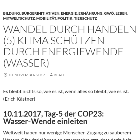
BILDUNG
,
BÜRGERINITIATIVEN
,
ENERGIE
,
ERNÄHRUNG
,
GWÖ
,
LEBEN
,
MITWELTSCHUTZ
,
MOBILITÄT
,
POLITIK
,
TIERSCHUTZ
WANDEL DURCH HANDELN
(5) KLIMA SCHÜTZEN
DURCH ENERGIEWENDE
(WASSER)
10. NOVEMBER 2017
BEATE
Es bleibt nichts so, wie es ist, wenn alles so bleibt, wie es ist.
(Erich Kästner)
10.11.2017, Tag-5 der COP23:
Wasser-Wende einleiten
Weltweit haben nur wenige Menschen Zugang zu sauberem
Wasser. Oft wird Wasser so arg verschmutzt, dass darin kein