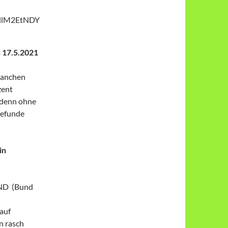
llM2EtNDY
s 17.5.2021
 manchen
zent
 denn ohne
Befunde
in
UND (Bund
auf
n rasch