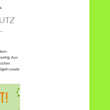
N
,
HUTZ
…
dern
seitig. Aus
ischen
vögeln sowie