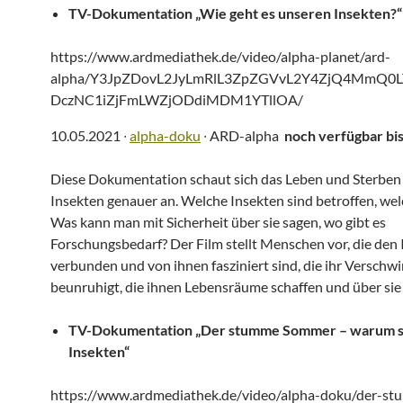
TV-Dokumentation „Wie geht es unseren Insekten?“
https://www.ardmediathek.de/video/alpha-planet/ard-
alpha/Y3JpZDovL2JyLmRlL3ZpZGVvL2Y4ZjQ4MmQ0L
DczNC1iZjFmLWZjODdiMDM1YTllOA/
10.05.2021 ∙
alpha-doku
∙ ARD-alpha
noch verfügbar bi
Diese Dokumentation schaut sich das Leben und Sterben
Insekten genauer an. Welche Insekten sind betroffen, wel
Was kann man mit Sicherheit über sie sagen, wo gibt es
Forschungsbedarf? Der Film stellt Menschen vor, die den
verbunden und von ihnen fasziniert sind, die ihr Verschw
beunruhigt, die ihnen Lebensräume schaffen und über sie
TV-Dokumentation „Der stumme Sommer – warum s
Insekten“
https://www.ardmediathek.de/video/alpha-doku/der-s