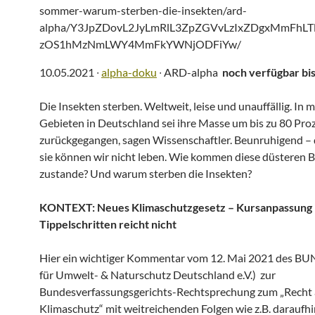
sommer-warum-sterben-die-insekten/ard-
alpha/Y3JpZDovL2JyLmRlL3ZpZGVvLzIxZDgxMmFhLT
zOS1hMzNmLWY4MmFkYWNjODFiYw/
10.05.2021 ∙
alpha-doku
∙ ARD-alpha
noch verfügbar bi
Die Insekten sterben. Weltweit, leise und unauffällig. In
Gebieten in Deutschland sei ihre Masse um bis zu 80 Pro
zurückgegangen, sagen Wissenschaftler. Beunruhigend –
sie können wir nicht leben. Wie kommen diese düsteren 
zustande? Und warum sterben die Insekten?
KONTEXT: Neues Klimaschutzgesetz – Kursanpassung 
Tippelschritten reicht nicht
Hier ein wichtiger Kommentar vom 12. Mai 2021 des B
für Umwelt- & Naturschutz Deutschland e.V.) zur
Bundesverfassungsgerichts-Rechtsprechung zum „Recht 
Klimaschutz“ mit weitreichenden Folgen wie z.B. daraufhi