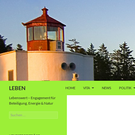
Zum
Inhalt
springen
Suchen
LEBEN
HOME
VITA
NEWS
POLITIK
Lebenswert – Engagement für
Beteiligung, Energie & Natur
Suche
nach: