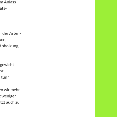
em Anlass
äts-
n
n der Arten-
ken,
 Abholzung,
hgewicht
hr
 tun?
en wir mehr
t weniger
tzt auch zu