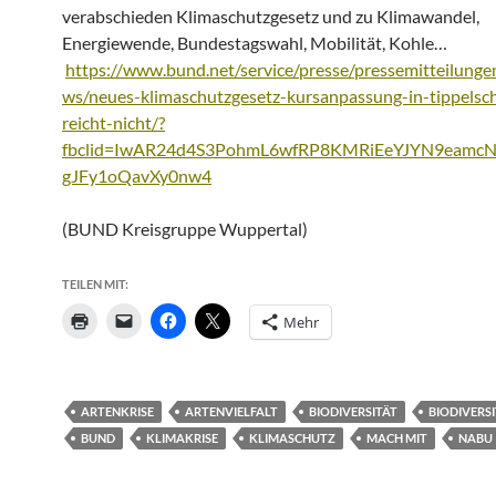
verabschieden Klimaschutzgesetz und zu Klimawandel,
Energiewende, Bundestagswahl, Mobilität, Kohle…
https://www.bund.net/service/presse/pressemitteilungen
ws/neues-klimaschutzgesetz-kursanpassung-in-tippelsch
reicht-nicht/?
fbclid=IwAR24d4S3PohmL6wfRP8KMRiEeYJYN9eamcN
gJFy1oQavXy0nw4
(BUND Kreisgruppe Wuppertal)
TEILEN MIT:
Mehr
ARTENKRISE
ARTENVIELFALT
BIODIVERSITÄT
BIODIVERS
BUND
KLIMAKRISE
KLIMASCHUTZ
MACH MIT
NABU