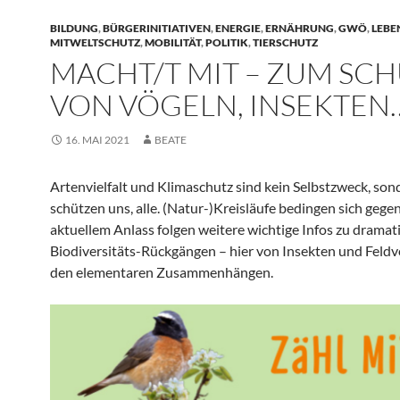
BILDUNG
,
BÜRGERINITIATIVEN
,
ENERGIE
,
ERNÄHRUNG
,
GWÖ
,
LEBE
MITWELTSCHUTZ
,
MOBILITÄT
,
POLITIK
,
TIERSCHUTZ
MACHT/T MIT – ZUM SC
VON VÖGELN, INSEKTEN
16. MAI 2021
BEATE
Artenvielfalt und Klimaschutz sind kein Selbstzweck, son
schützen uns, alle. (Natur-)Kreisläufe bedingen sich gegen
aktuellem Anlass folgen weitere wichtige Infos zu dramat
Biodiversitäts-Rückgängen – hier von Insekten und Feld
den elementaren Zusammenhängen.