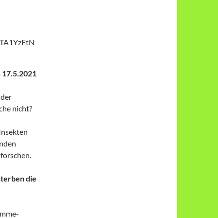
TA1YzEtN
s 17.5.2021
 der
che nicht?
 Insekten
inden
 forschen.
terben die
tumme-