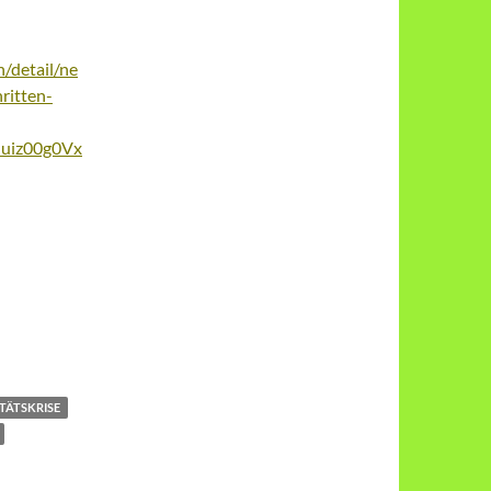
/detail/ne
ritten-
uiz00g0Vx
ITÄTSKRISE