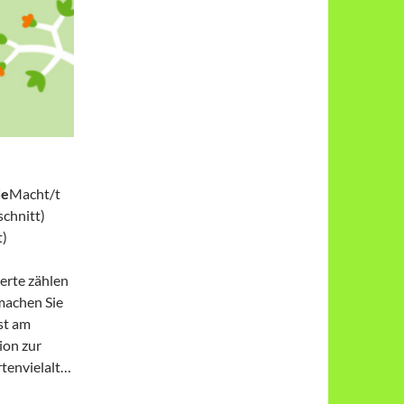
de
Macht/t
schnitt)
t)
erte zählen
machen Sie
ist am
ion zur
Artenvielalt…