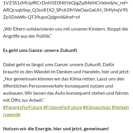
1VZ3S1zMUpfRCrDnH5E0NtfJ6QigZp846NCHelm&hc_ref=
ARQcvqbSxp_Q3so81X2_SPc639rIVeOasGaUH_5MlyhqV9S
Zp5DwWb-QT39upoQdgm4&fref=nf
„Wir Eltern solidarisieren uns mit unseren Kindern. Stoppt die
Angriffe aus der Politik.“
Es geht ums Ganze: unsere Zukunft
Dabei geht es längst ums Ganze: unsere Zukunft. Dafür
braucht es den Wandel im Denken und Handeln, hier und jetzt:
„Nur gemeinsam können wir das Klima retten. Lasst uns den
öffentlichen Personenverkehr konsequent nutzen und
ausbauen. Wir lassen das Auto konsequent stehen und fahren
mit Öffis zur Arbeit.“
#ParentsForFuture
#FridaysForFuture
#Klimaschutz
#Verkeh
rswende
Nutzen wir die Energie, hier und jetzt, gemeinsam!