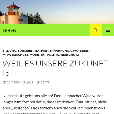
Zum
Inhalt
springen
Suchen
LEBEN
PRIMÄR
MENÜ
BILDUNG
,
BÜRGERINITIATIVEN
,
ERNÄHRUNG
,
GWÖ
,
LEBEN
,
MITWELTSCHUTZ
,
MOBILITÄT
,
POLITIK
,
TIERSCHUTZ
WEIL ES UNSERE ZUKUNFT
IST
25. FEBRUAR 2019
BEATE
Klimaschutz geht uns alle an! Der Hambacher Wald wurde
längst zum Symbol dafür, dass Umdenken Zukunft hat, nicht
aber „weiter so“. Dies fordern auch die Schüler*innenstreiks
und deren Unterstützer*innen – auch in Wuppertal/der