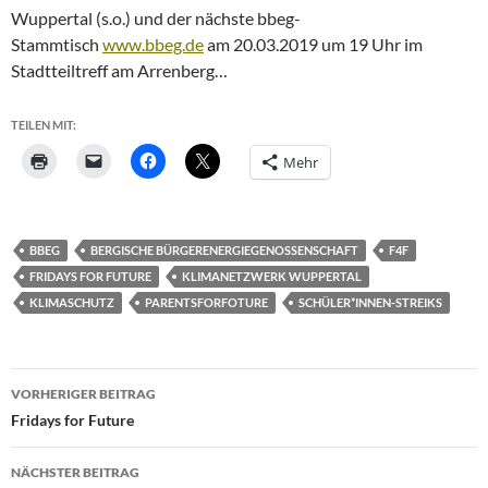
Wuppertal (s.o.) und der nächste bbeg-
Stammtisch
www.bbeg.de
am 20.03.2019 um 19 Uhr im
Stadtteiltreff am Arrenberg…
TEILEN MIT:
Mehr
BBEG
BERGISCHE BÜRGERENERGIEGENOSSENSCHAFT
F4F
FRIDAYS FOR FUTURE
KLIMANETZWERK WUPPERTAL
KLIMASCHUTZ
PARENTSFORFOTURE
SCHÜLER*INNEN-STREIKS
Beitragsnavigation
VORHERIGER BEITRAG
Fridays for Future
NÄCHSTER BEITRAG