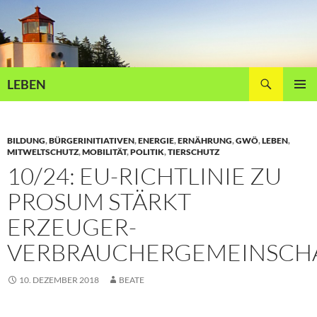
Zum
Inhalt
springen
Suchen
LEBEN
PRIMÄR
MENÜ
BILDUNG
,
BÜRGERINITIATIVEN
,
ENERGIE
,
ERNÄHRUNG
,
GWÖ
,
LEBEN
,
MITWELTSCHUTZ
,
MOBILITÄT
,
POLITIK
,
TIERSCHUTZ
10/24: EU-RICHTLINIE ZU
PROSUM STÄRKT
ERZEUGER-
VERBRAUCHERGEMEINSCH
10. DEZEMBER 2018
BEATE