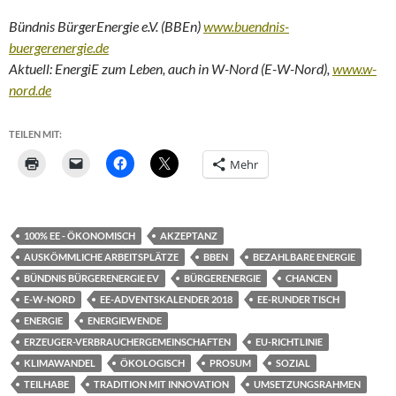
Bündnis BürgerEnergie e.V. (BBEn)
www.buendnis-
buergerenergie.de
Aktuell: EnergiE zum Leben, auch in W-Nord (E-W-Nord),
www.w-
nord.de
TEILEN MIT:
Mehr
100% EE - ÖKONOMISCH
AKZEPTANZ
AUSKÖMMLICHE ARBEITSPLÄTZE
BBEN
BEZAHLBARE ENERGIE
BÜNDNIS BÜRGERENERGIE EV
BÜRGERENERGIE
CHANCEN
E-W-NORD
EE-ADVENTSKALENDER 2018
EE-RUNDER TISCH
ENERGIE
ENERGIEWENDE
ERZEUGER-VERBRAUCHERGEMEINSCHAFTEN
EU-RICHTLINIE
KLIMAWANDEL
ÖKOLOGISCH
PROSUM
SOZIAL
TEILHABE
TRADITION MIT INNOVATION
UMSETZUNGSRAHMEN