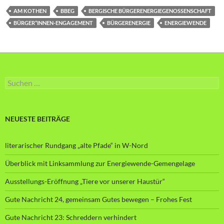
AM KOTHEN
BBEG
BERGISCHE BÜRGERENERGIEGENOSSENSCHAFT
BÜRGER*INNEN-ENGAGEMENT
BÜRGERENERGIE
ENERGIEWENDE
Suche
nach:
NEUESTE BEITRÄGE
literarischer Rundgang „alte Pfade“ in W-Nord
Überblick mit Linksammlung zur Energiewende-Gemengelage
Ausstellungs-Eröffnung „Tiere vor unserer Haustür“
Gute Nachricht 24, gemeinsam Gutes bewegen – Frohes Fest
Gute Nachricht 23: Schreddern verhindert