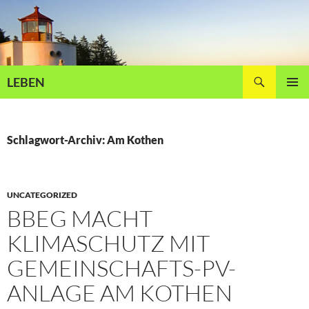
Zum
Inhalt
springen
Suchen
LEBEN
PRIMÄR
MENÜ
Schlagwort-Archiv: Am Kothen
UNCATEGORIZED
BBEG MACHT
KLIMASCHUTZ MIT
GEMEINSCHAFTS-PV-
ANLAGE AM KOTHEN