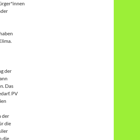
ürger*innen
nder
 haben
Klima.
ng der
kann
en. Das
darf. PV
ien
 der
r die
iler
 die