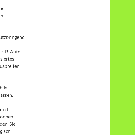
ie
er
nutzbringend
z. B. Auto
siertes
ausbreiten
bile
assen.
 und
 können
en. Sie
egisch