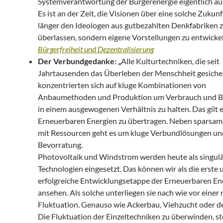
Systemverantwortung der Bürgerenergie eigentlich aus
Es ist an der Zeit, die Visionen über eine solche Zukunf
länger den Ideologen aus gutbezahlten Denkfabriken 
überlassen, sondern eigene Vorstellungen zu entwickel
Bürgerfreiheit und Dezentralisierung
Der Verbundgedanke: „
Alle Kulturtechniken, die seit
Jahrtausenden das Überleben der Menschheit gesiche
konzentrierten sich auf kluge Kombinationen von
Anbaumethoden und Produktion um Verbrauch und B
in einem ausgewogenen Verhältnis zu halten. Das gilt e
Erneuerbaren Energien zu übertragen. Neben spars
mit Ressourcen geht es um kluge Verbundlösungen un
Bevorratung.
Photovoltaik und Windstrom werden heute als singul
Technologien eingesetzt. Das können wir als die erste 
erfolgreiche Entwicklungsetappe der Erneuerbaren En
ansehen. Als solche unterliegen sie nach wie vor einer 
Fluktuation. Genauso wie Ackerbau, Viehzucht oder de
Die Fluktuation der Einzeltechniken zu überwinden, st