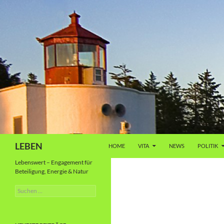
Zum
Inhalt
springen
Suchen
LEBEN
HOME
VITA
NEWS
POLITIK
Lebenswert – Engagement für
Beteiligung, Energie & Natur
Suche
nach: