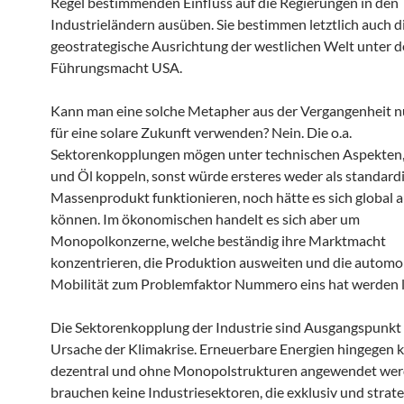
Regel bestimmenden Einfluss auf die Regierungen in den
Industrieländern ausüben. Sie bestimmen letztlich auch d
geostrategische Ausrichtung der westlichen Welt unter d
Führungsmacht USA.
Kann man eine solche Metapher aus der Vergangenheit 
für eine solare Zukunft verwenden? Nein. Die o.a.
Sektorenkopplungen mögen unter technischen Aspekten, 
und Öl koppeln, sonst würde ersteres weder als standardi
Massenprodukt funktionieren, noch hätte es sich global 
können. Im ökonomischen handelt es sich aber um
Monopolkonzerne, welche beständig ihre Marktmacht
konzentrieren, die Produktion ausweiten und die automo
Mobilität zum Problemfaktor Nummero eins hat werden l
Die Sektorenkopplung der Industrie sind Ausgangspunkt
Ursache der Klimakrise. Erneuerbare Energien hingegen
dezentral und ohne Monopolstrukturen angewendet werd
brauchen keine Industriesektoren, die exklusiv und strat