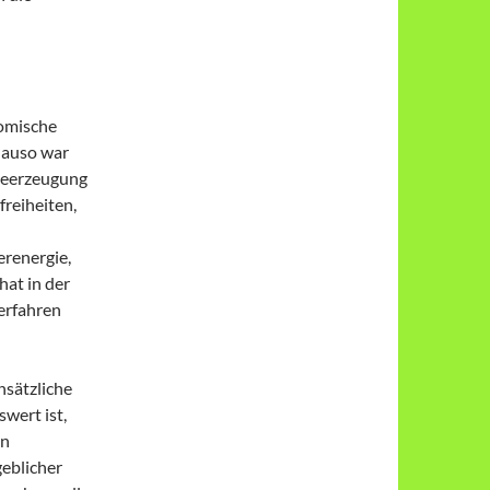
nomische
enauso war
gieerzeugung
reiheiten,
erenergie,
hat in der
erfahren
nsätzliche
wert ist,
in
geblicher