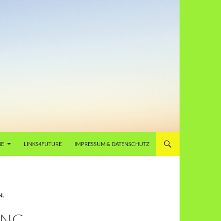
NE
LINKS4FUTURE
IMPRESSUM & DATENSCHUTZ
N
,
UNG