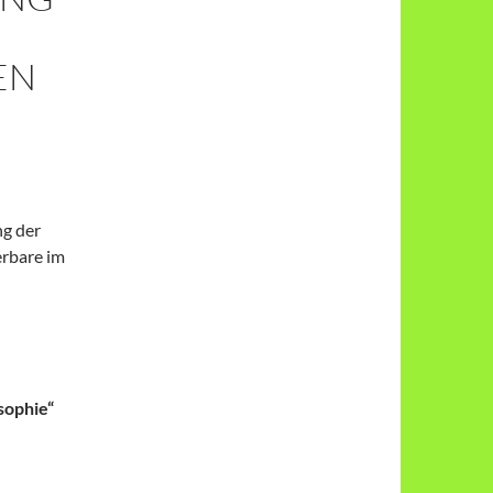
EN
ng der
rbare im
sophie“