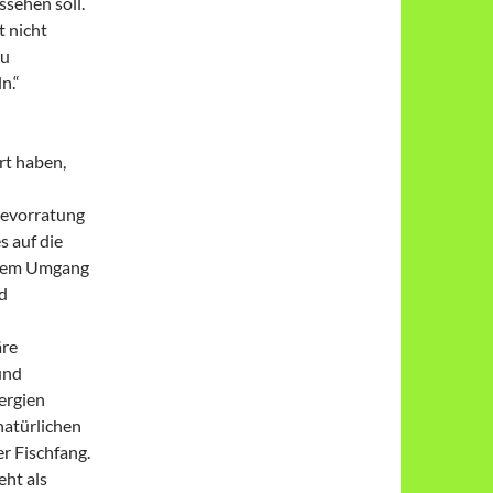
sehen soll.
t nicht
zu
n.“
rt haben,
evorratung
s auf die
amem Umgang
d
äre
und
ergien
natürlichen
r Fischfang.
eht als