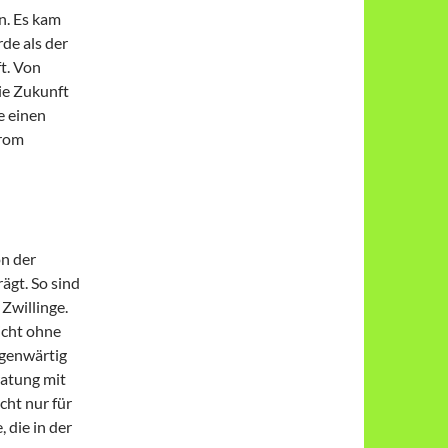
n. Es kam
de als der
t. Von
ie Zukunft
e einen
trom
on der
ägt. So sind
Zwillinge.
nicht ohne
egenwärtig
ratung mit
icht nur für
, die in der