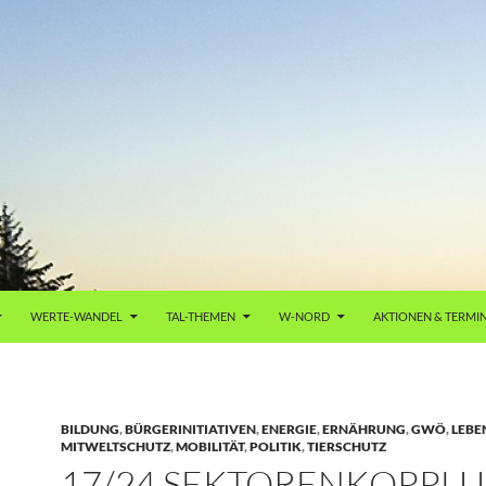
WERTE-WANDEL
TAL-THEMEN
W-NORD
AKTIONEN & TERMI
BILDUNG
,
BÜRGERINITIATIVEN
,
ENERGIE
,
ERNÄHRUNG
,
GWÖ
,
LEBE
MITWELTSCHUTZ
,
MOBILITÄT
,
POLITIK
,
TIERSCHUTZ
17/24 SEKTORENKOPPL