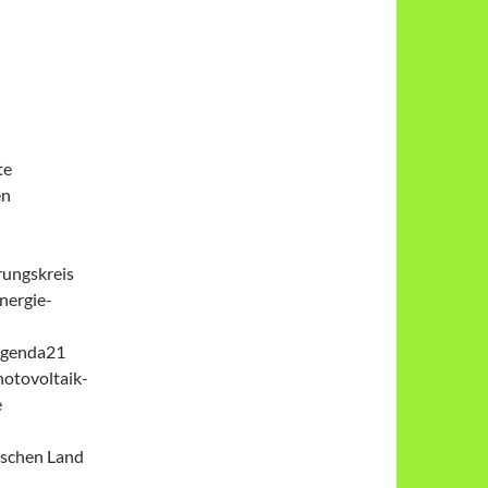
te
en
rungskreis
nergie-
 Agenda21
hotovoltaik-
e
ischen Land