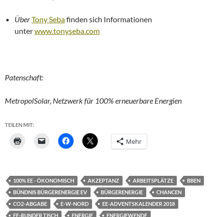
Über
Tony Seba
finden sich Informationen
unter
www.tonyseba.com
Patenschaft:
MetropolSolar, Netzwerk für 100% erneuerbare Energien
TEILEN MIT:
Mehr
100% EE - ÖKONOMISCH
AKZEPTANZ
ARBEITSPLÄTZE
BBEN
BÜNDNIS BÜRGERENERGIE EV
BÜRGERENERGIE
CHANCEN
CO2-ABGABE
E-W-NORD
EE-ADVENTSKALENDER 2018
EE-RUNDER TISCH
ENERGIE
ENERGIEWENDE