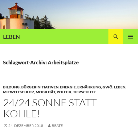
Zum
Inhalt
springen
Suchen
LEBEN
PRIMÄR
MENÜ
Schlagwort-Archiv: Arbeitsplätze
BILDUNG
,
BÜRGERINITIATIVEN
,
ENERGIE
,
ERNÄHRUNG
,
GWÖ
,
LEBEN
,
MITWELTSCHUTZ
,
MOBILITÄT
,
POLITIK
,
TIERSCHUTZ
24/24 SONNE STATT
KOHLE!
24. DEZEMBER 2018
BEATE