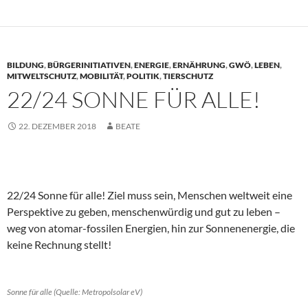
BILDUNG
,
BÜRGERINITIATIVEN
,
ENERGIE
,
ERNÄHRUNG
,
GWÖ
,
LEBEN
,
MITWELTSCHUTZ
,
MOBILITÄT
,
POLITIK
,
TIERSCHUTZ
22/24 SONNE FÜR ALLE!
22. DEZEMBER 2018
BEATE
22/24 Sonne für alle! Ziel muss sein, Menschen weltweit eine
Perspektive zu geben, menschenwürdig und gut zu leben –
weg von atomar-fossilen Energien, hin zur Sonnenenergie, die
keine Rechnung stellt!
Sonne für alle (Quelle: Metropolsolar eV)