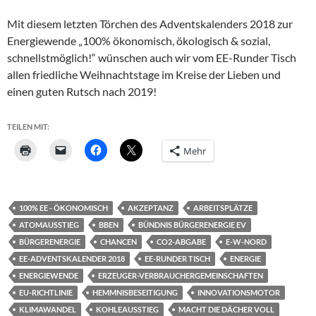
Mit diesem letzten Törchen des Adventskalenders 2018 zur
Energiewende „100% ökonomisch, ökologisch & sozial,
schnellstmöglich!“ wünschen auch wir vom EE-Runder Tisch
allen friedliche Weihnachtstage im Kreise der Lieben und
einen guten Rutsch nach 2019!
TEILEN MIT:
Mehr
100% EE - ÖKONOMISCH
AKZEPTANZ
ARBEITSPLÄTZE
ATOMAUSSTIEG
BBEN
BÜNDNIS BÜRGERENERGIE EV
BÜRGERENERGIE
CHANCEN
CO2-ABGABE
E-W-NORD
EE-ADVENTSKALENDER 2018
EE-RUNDER TISCH
ENERGIE
ENERGIEWENDE
ERZEUGER-VERBRAUCHERGEMEINSCHAFTEN
EU-RICHTLINIE
HEMMNISBESEITIGUNG
INNOVATIONSMOTOR
KLIMAWANDEL
KOHLEAUSSTIEG
MACHT DIE DÄCHER VOLL