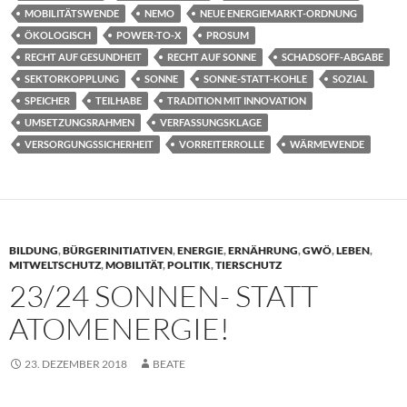
MOBILITÄTSWENDE
NEMO
NEUE ENERGIEMARKT-ORDNUNG
ÖKOLOGISCH
POWER-TO-X
PROSUM
RECHT AUF GESUNDHEIT
RECHT AUF SONNE
SCHADSOFF-ABGABE
SEKTORKOPPLUNG
SONNE
SONNE-STATT-KOHLE
SOZIAL
SPEICHER
TEILHABE
TRADITION MIT INNOVATION
UMSETZUNGSRAHMEN
VERFASSUNGSKLAGE
VERSORGUNGSSICHERHEIT
VORREITERROLLE
WÄRMEWENDE
BILDUNG
,
BÜRGERINITIATIVEN
,
ENERGIE
,
ERNÄHRUNG
,
GWÖ
,
LEBEN
,
MITWELTSCHUTZ
,
MOBILITÄT
,
POLITIK
,
TIERSCHUTZ
23/24 SONNEN- STATT
ATOMENERGIE!
23. DEZEMBER 2018
BEATE