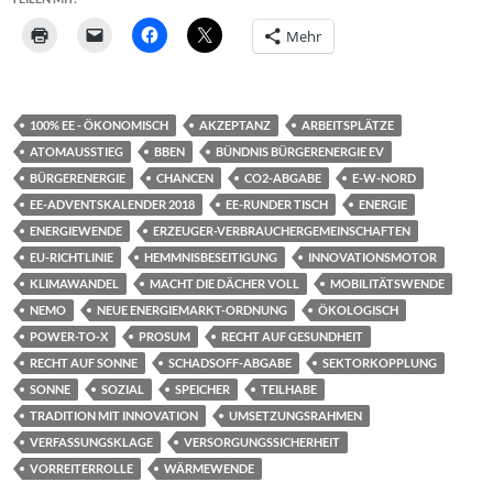
Mehr
100% EE - ÖKONOMISCH
AKZEPTANZ
ARBEITSPLÄTZE
ATOMAUSSTIEG
BBEN
BÜNDNIS BÜRGERENERGIE EV
BÜRGERENERGIE
CHANCEN
CO2-ABGABE
E-W-NORD
EE-ADVENTSKALENDER 2018
EE-RUNDER TISCH
ENERGIE
ENERGIEWENDE
ERZEUGER-VERBRAUCHERGEMEINSCHAFTEN
EU-RICHTLINIE
HEMMNISBESEITIGUNG
INNOVATIONSMOTOR
KLIMAWANDEL
MACHT DIE DÄCHER VOLL
MOBILITÄTSWENDE
NEMO
NEUE ENERGIEMARKT-ORDNUNG
ÖKOLOGISCH
POWER-TO-X
PROSUM
RECHT AUF GESUNDHEIT
RECHT AUF SONNE
SCHADSOFF-ABGABE
SEKTORKOPPLUNG
SONNE
SOZIAL
SPEICHER
TEILHABE
TRADITION MIT INNOVATION
UMSETZUNGSRAHMEN
VERFASSUNGSKLAGE
VERSORGUNGSSICHERHEIT
VORREITERROLLE
WÄRMEWENDE