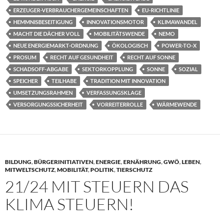
ERZEUGER-VERBRAUCHERGEMEINSCHAFTEN
EU-RICHTLINIE
HEMMNISBESEITIGUNG
INNOVATIONSMOTOR
KLIMAWANDEL
MACHT DIE DÄCHER VOLL
MOBILITÄTSWENDE
NEMO
NEUE ENERGIEMARKT-ORDNUNG
ÖKOLOGISCH
POWER-TO-X
PROSUM
RECHT AUF GESUNDHEIT
RECHT AUF SONNE
SCHADSOFF-ABGABE
SEKTORKOPPLUNG
SONNE
SOZIAL
SPEICHER
TEILHABE
TRADITION MIT INNOVATION
UMSETZUNGSRAHMEN
VERFASSUNGSKLAGE
VERSORGUNGSSICHERHEIT
VORREITERROLLE
WÄRMEWENDE
BILDUNG
,
BÜRGERINITIATIVEN
,
ENERGIE
,
ERNÄHRUNG
,
GWÖ
,
LEBEN
,
MITWELTSCHUTZ
,
MOBILITÄT
,
POLITIK
,
TIERSCHUTZ
21/24 MIT STEUERN DAS
KLIMA STEUERN!