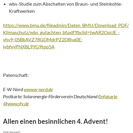
wbs-Studie zum Abschalten von Braun- und Steinkohle-
Kraftwerken
https://www.bmu.de/fileadmin/Daten_BMU/Download_PDF/
Klimaschutz/wbs_gutachten_bf.pdf?fbclid=IwAR2OpiJE_-
yhv9-0SBkAVZ78GDMdrPZ2DBya0E-
iybfvyPNX8L9YG9tpp5A
Patenschaft:
E-W-Nord
www.w-nord.de
Postkarte: Solarenergie-Förderverein Deutschland (
Infokarte
4
):
www.sfv.de
Allen einen besinnlichen 4. Advent!
TEILEN MIT: