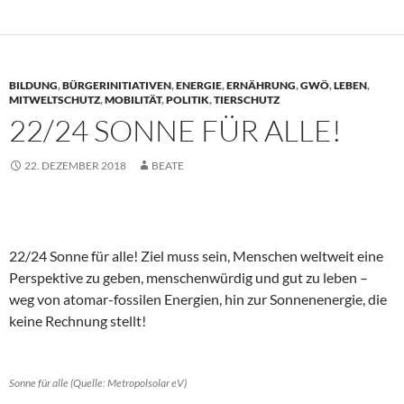
BILDUNG
,
BÜRGERINITIATIVEN
,
ENERGIE
,
ERNÄHRUNG
,
GWÖ
,
LEBEN
,
MITWELTSCHUTZ
,
MOBILITÄT
,
POLITIK
,
TIERSCHUTZ
22/24 SONNE FÜR ALLE!
22. DEZEMBER 2018
BEATE
22/24 Sonne für alle! Ziel muss sein, Menschen weltweit eine
Perspektive zu geben, menschenwürdig und gut zu leben –
weg von atomar-fossilen Energien, hin zur Sonnenenergie, die
keine Rechnung stellt!
Sonne für alle (Quelle: Metropolsolar eV)