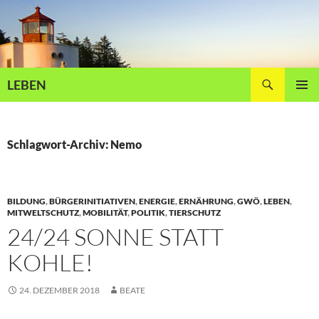
Zum
Inhalt
springen
Suchen
LEBEN
PRIMÄR
MENÜ
Schlagwort-Archiv: Nemo
BILDUNG
,
BÜRGERINITIATIVEN
,
ENERGIE
,
ERNÄHRUNG
,
GWÖ
,
LEBEN
,
MITWELTSCHUTZ
,
MOBILITÄT
,
POLITIK
,
TIERSCHUTZ
24/24 SONNE STATT
KOHLE!
24. DEZEMBER 2018
BEATE