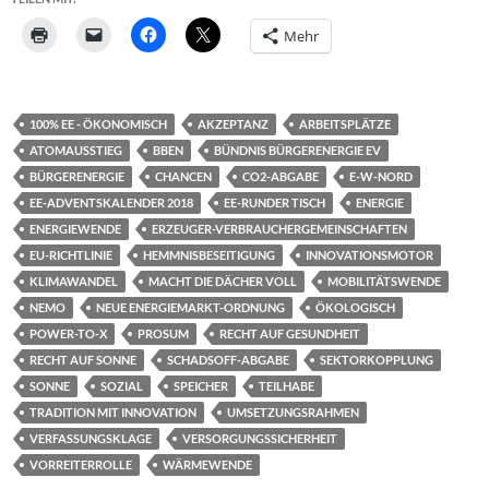
Mehr
100% EE - ÖKONOMISCH
AKZEPTANZ
ARBEITSPLÄTZE
ATOMAUSSTIEG
BBEN
BÜNDNIS BÜRGERENERGIE EV
BÜRGERENERGIE
CHANCEN
CO2-ABGABE
E-W-NORD
EE-ADVENTSKALENDER 2018
EE-RUNDER TISCH
ENERGIE
ENERGIEWENDE
ERZEUGER-VERBRAUCHERGEMEINSCHAFTEN
EU-RICHTLINIE
HEMMNISBESEITIGUNG
INNOVATIONSMOTOR
KLIMAWANDEL
MACHT DIE DÄCHER VOLL
MOBILITÄTSWENDE
NEMO
NEUE ENERGIEMARKT-ORDNUNG
ÖKOLOGISCH
POWER-TO-X
PROSUM
RECHT AUF GESUNDHEIT
RECHT AUF SONNE
SCHADSOFF-ABGABE
SEKTORKOPPLUNG
SONNE
SOZIAL
SPEICHER
TEILHABE
TRADITION MIT INNOVATION
UMSETZUNGSRAHMEN
VERFASSUNGSKLAGE
VERSORGUNGSSICHERHEIT
VORREITERROLLE
WÄRMEWENDE