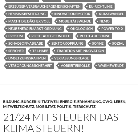
ERZEUGER-VERBRAUCHERGEMEINSCHAFTEN
EU-RICHTLINIE
HEMMNISBESEITIGUNG
INNOVATIONSMOTOR
KLIMAWANDEL
MACHT DIE DÄCHER VOLL
MOBILITÄTSWENDE
NEMO
NEUE ENERGIEMARKT-ORDNUNG
ÖKOLOGISCH
POWER-TO-X
PROSUM
RECHT AUF GESUNDHEIT
RECHT AUF SONNE
SCHADSOFF-ABGABE
SEKTORKOPPLUNG
SONNE
SOZIAL
SPEICHER
TEILHABE
TRADITION MIT INNOVATION
UMSETZUNGSRAHMEN
VERFASSUNGSKLAGE
VERSORGUNGSSICHERHEIT
VORREITERROLLE
WÄRMEWENDE
BILDUNG
,
BÜRGERINITIATIVEN
,
ENERGIE
,
ERNÄHRUNG
,
GWÖ
,
LEBEN
,
MITWELTSCHUTZ
,
MOBILITÄT
,
POLITIK
,
TIERSCHUTZ
21/24 MIT STEUERN DAS
KLIMA STEUERN!