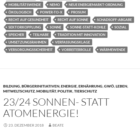
MOBILITÄTSWENDE
NEMO
NEUE ENERGIEMARKT-ORDNUNG
ÖKOLOGISCH
POWER-TO-X
PROSUM
RECHT AUF GESUNDHEIT
RECHT AUF SONNE
SCHADSOFF-ABGABE
SEKTORKOPPLUNG
SONNE
SONNE-STATT-KOHLE
SOZIAL
SPEICHER
TEILHABE
TRADITION MIT INNOVATION
UMSETZUNGSRAHMEN
VERFASSUNGSKLAGE
VERSORGUNGSSICHERHEIT
VORREITERROLLE
WÄRMEWENDE
BILDUNG
,
BÜRGERINITIATIVEN
,
ENERGIE
,
ERNÄHRUNG
,
GWÖ
,
LEBEN
,
MITWELTSCHUTZ
,
MOBILITÄT
,
POLITIK
,
TIERSCHUTZ
23/24 SONNEN- STATT
ATOMENERGIE!
23. DEZEMBER 2018
BEATE