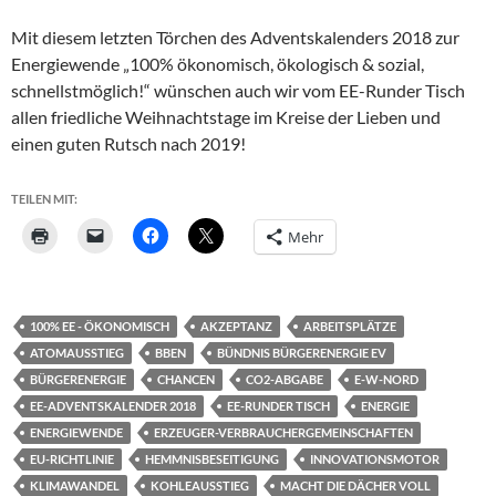
Mit diesem letzten Törchen des Adventskalenders 2018 zur
Energiewende „100% ökonomisch, ökologisch & sozial,
schnellstmöglich!“ wünschen auch wir vom EE-Runder Tisch
allen friedliche Weihnachtstage im Kreise der Lieben und
einen guten Rutsch nach 2019!
TEILEN MIT:
Mehr
100% EE - ÖKONOMISCH
AKZEPTANZ
ARBEITSPLÄTZE
ATOMAUSSTIEG
BBEN
BÜNDNIS BÜRGERENERGIE EV
BÜRGERENERGIE
CHANCEN
CO2-ABGABE
E-W-NORD
EE-ADVENTSKALENDER 2018
EE-RUNDER TISCH
ENERGIE
ENERGIEWENDE
ERZEUGER-VERBRAUCHERGEMEINSCHAFTEN
EU-RICHTLINIE
HEMMNISBESEITIGUNG
INNOVATIONSMOTOR
KLIMAWANDEL
KOHLEAUSSTIEG
MACHT DIE DÄCHER VOLL