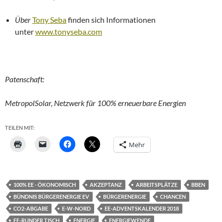
Über
Tony Seba
finden sich Informationen
unter
www.tonyseba.com
Patenschaft:
MetropolSolar, Netzwerk für 100% erneuerbare Energien
TEILEN MIT:
Mehr
100% EE - ÖKONOMISCH
AKZEPTANZ
ARBEITSPLÄTZE
BBEN
BÜNDNIS BÜRGERENERGIE EV
BÜRGERENERGIE
CHANCEN
CO2-ABGABE
E-W-NORD
EE-ADVENTSKALENDER 2018
EE-RUNDER TISCH
ENERGIE
ENERGIEWENDE