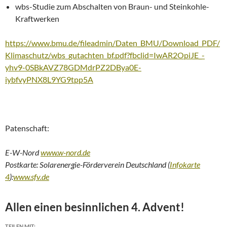
wbs-Studie zum Abschalten von Braun- und Steinkohle-
Kraftwerken
https://www.bmu.de/fileadmin/Daten_BMU/Download_PDF/
Klimaschutz/wbs_gutachten_bf.pdf?fbclid=IwAR2OpiJE_-
yhv9-0SBkAVZ78GDMdrPZ2DBya0E-
iybfvyPNX8L9YG9tpp5A
Patenschaft:
E-W-Nord
www.w-nord.de
Postkarte: Solarenergie-Förderverein Deutschland (
Infokarte
4
):
www.sfv.de
Allen einen besinnlichen 4. Advent!
TEILEN MIT: