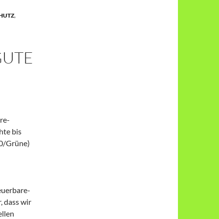
HUTZ
,
GUTE
re-
hte bis
90/Grüne)
euerbare-
 dass wir
llen