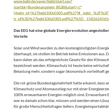
www.bgbl.de/xaver/bgbl/start.xav?
startbk=Bundesanzeiger_BGBl&start=//*
[@attr_id=%27bgbl100s0305.pdf%27]#__bgbl__%2F%2
tr_id%3D%27bgbl100s0305.pdf%27%5D__1582624565
Das EEG hat eine globale Energierevolution angestoßen
Vorteile
Solar und Wind wurden zu den kostengünstigsten Energi
überhaupt, sie stoßen im Betrieb keine Emissionen aus. 
kann daher als das erfolgreichste Gesetz für den Klimasc
bezeichnet werden. Klimaschutz ist heute keine wirtschaf
Belastung mehr, sondern sogar ökonomisch vorteilhaft g
Die rot-grüne Bundestagsmehrheit hatte erkannt, dass w
Klimaschutz und Atomausstieg nur mit einer Energieerz
100% erneuerbaren Energien möglich sind. Erneuerbare E
war es damals schon klar, müssen und werden einen Lösu
für große Menschheitsfragen liefern. Energieimportabhä