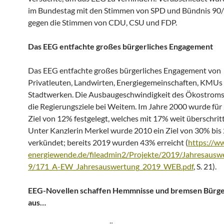
im Bundestag mit den Stimmen von SPD und Bündnis 90
gegen die Stimmen von CDU, CSU und FDP.
Das EEG entfachte großes bürgerliches Engagement
Das EEG entfachte großes bürgerliches Engagement von
Privatleuten, Landwirten, Energiegemeinschaften, KMUs
Stadtwerken. Die Ausbaugeschwindigkeit des Ökostroms
die Regierungsziele bei Weitem. Im Jahre 2000 wurde für
Ziel von 12% festgelegt, welches mit 17% weit überschrit
Unter Kanzlerin Merkel wurde 2010 ein Ziel von 30% bis
verkündet; bereits 2019 wurden 43% erreicht (
https://w
energiewende.de/fileadmin2/Projekte/2019/Jahresausw
9/171_A-EW_Jahresauswertung_2019_WEB.pdf
, S. 21).
EEG-Novellen schaffen Hemmnisse und bremsen Bürge
aus…