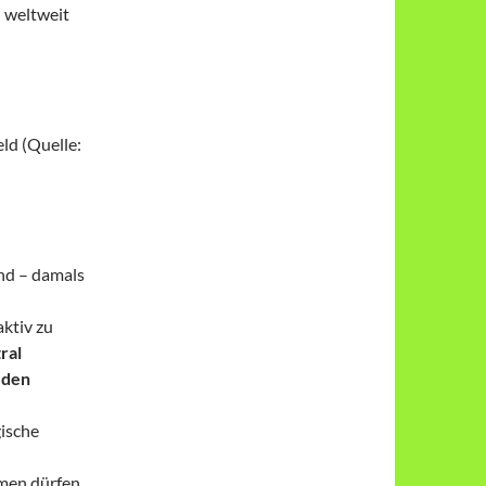
 weltweit
ld (Quelle:
end – damals
aktiv zu
ral
 den
gische
men dürfen,