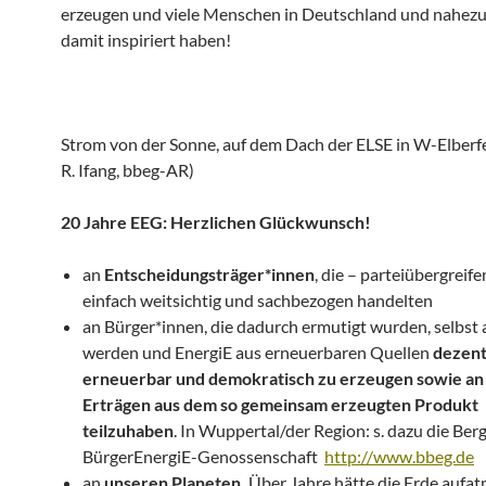
erzeugen und viele Menschen in Deutschland und nahezu
damit inspiriert haben!
Strom von der Sonne, auf dem Dach der ELSE in W-Elberfe
R. Ifang, bbeg-AR)
20 Jahre EEG: Herzlichen Glückwunsch!
an
Entscheidungsträger*innen
, die – parteiübergreif
einfach weitsichtig und sachbezogen handelten
an Bürger*innen, die dadurch ermutigt wurden, selbst 
werden und EnergiE aus erneuerbaren Quellen
dezent
erneuerbar und demokratisch zu erzeugen sowie an
Erträgen aus dem so gemeinsam erzeugten Produkt
teilzuhaben
. In Wuppertal/der Region: s. dazu die Ber
BürgerEnergiE-Genossenschaft
http://www.bbeg.de
an
unseren Planeten.
Über Jahre hätte die Erde aufat