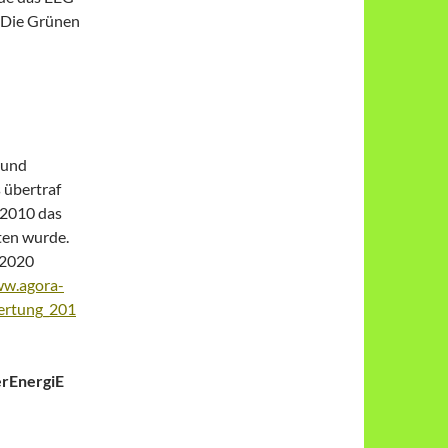
/Die Grünen
 und
 übertraf
 2010 das
ten wurde.
 2020
ww.agora-
ertung_201
rEnergiE