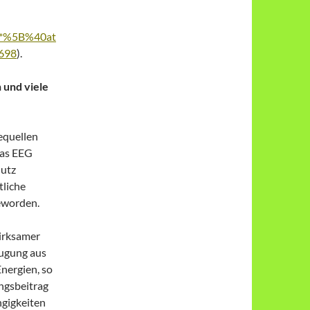
F*%5B%40at
698
).
 und viele
equellen
Das EEG
hutz
tliche
eworden.
irksamer
eugung aus
nergien, so
ngsbeitrag
ngigkeiten