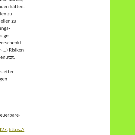
nden hätten.
len zu
ellen zu
ungs-
ssige
verschenkt.
-…) Risiken
genutzt.
sletter
igen
neuerbare-
427
;
https://