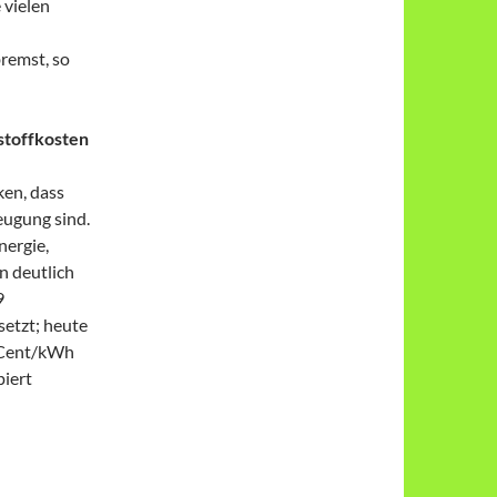
 vielen
remst, so
stoffkosten
ken, dass
eugung sind.
nergie,
n deutlich
9
setzt; heute
 Cent/kWh
piert