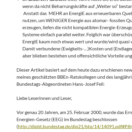
wenn da nicht Beharrungskräfte auf „Weiter so“ besta
Anstatt das MEHR an EnergiE aus erneuerbaren Quel
nutzen, um WENIGER Energie aus atomar- fossilen Qu
erzeugen, liefen die nicht kompatiblen Energie-Erzeug
Systeme einfach parallel weiter. Folglich war überschü
EnergiE kaum noch etwas wert und wurde/wird quasi 
Damit verbundene (Ewigkeits-…)Kosten und (Endlager
aber blieben bestehen und offensichtliche Vorteile un
Dieser Artikel basiert auf dem heute dazu erschienen new
meines geschätzten BBEn-Ratskollegen und des langjähr
Bundestags-Abgeordneten Hans-Josef Fell:
Liebe Leserinnen und Leser,
Vor genau 20 Jahren, am 25. Februar 2000, wurde das Er
Energien-Gesetz (EEG) im Bundestag beschlossen
(
http://dipbt.bundestag.de/dip21/btp/14/14091.pdf#P.8