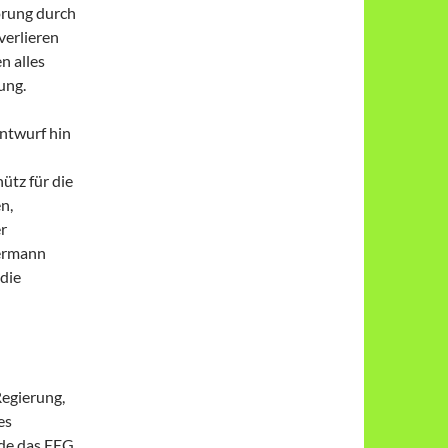
örung durch
verlieren
n alles
ung.
ntwurf hin
tz für die
n,
r
Hermann
 die
Regierung,
es
rde das EEG