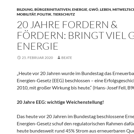
BILDUNG
,
BÜRGERINITIATIVEN
,
ENERGIE
,
GWÖ
,
LEBEN
,
MITWELTSC
MOBILITÄT
,
POLITIK
,
TIERSCHUTZ
20 JAHRE FORDERN &
FÖRDERN: BRINGT VIEL 
ENERGIE
25. FEBRUAR 2020
BEATE
„Heute vor 20 Jahren wurde im Bundestag das Erneuerba
Energien-Gesetz (EEG) beschlossen – eine Erfolgsgeschic
2010, mit großer Wirkung bis heute.“ (Hans-Josef Fell, B
20 Jahre EEG: wichtige Weichenstellung!
Das heute vor 20 Jahren im Bundestag beschlossene Ern
Energien-Gesetz schuf den regulatorischen Rahmen dafür,
heute bundesweit rund 45% Strom aus erneuerbaren Que