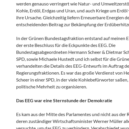
werden genauso verringert wie Natur- und Umweltzerst
Kohle, Erdöl, Erdgas und Uran, und auch Kriege um Erdöl 
ihre Ursache. Gleichzeitig liefern Erneuerbare Energien de
entscheidenden Beitrag zur Bekämpfung der Erdüberhitz
In der Grünen Bundestagsfraktion entstand auf meinen E
der erste Beschluss für die Eckpunkte des EEG. Die
Bundestagsabgeordneten Hermann Scheer & Dietmar Schü
SPD, sowie Michaele Hustedt und ich selbst für die Grüne
verhandelten die Details des EEG-Entwurfs im Auftrag de
Regierungsfraktionen. Es war das große Verdienst von 
Scheer in einer SPD, in der viele Kohlebefürworter saßen,
politische Mehrheit zu organisieren.
Das EEG war eine Sternstunde der Demokratie
Es kam aus der Mitte des Parlamentes und nicht aus der 
deren zuständiger Wirtschaftsminister Werner Müller all
versuchte, um das EEG zu verhindern. Verabschiedet wu