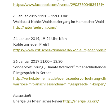
https://www.facebook.com/events/290378004839159/
6. Januar 2019 11:30 – 15:00 Uhr
Wald statt Kohle: Waldspaziergang im Hambacher Wald
http://naturfuehrung.com/
24. Januar 2019, 19-21 Uhr, Köln
Kohle um jeden Preis?
https://www.kritischeaktionaere.de/kohleumjedenpreis.
26. Januar 2019 11:00 – 13:30
Sondervorführung „Climate Warriors“ mit anschließend
Filmgespräch in Kerpen
http://verheizte-heimat.de/event/sondervorfuehrung-cli
warriors-mit-anschliessendem-filmgespraech-in-kerpen/
Patenschaft
Energieliga Rheinisches Revier
http://energieliga.org/