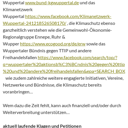
Wuppertal
www.bund-kgwuppertal.de
und das
Klimanetzwerk
Wuppertal
https://www.facebook.com/Klimanetzwerk-
Wuppertal-241218526508170/
, die Klimaschutz ebenso
ganzheitlich verstehen wie die Gemeinwohl-Ökonomie-
Regionalgruppe Ennepe, Ruhr &
Wupper
https://www.ecogood.org/de/erw
sowie das
Wuppertaler Bündnis gegen TTIP und andere
Freihandelsfallen
https://www.facebook.com/search/top/?
q=wuppertaler%20aktionsb%C3%BCndnis%20gegen%20ttip
%20und%20andere%20freihandelsfallen&epa=SEARCH_BOX
wie zudem zahlreiche weitere engagierte Initiativen, Vereine,
Netzwerke und Bündnisse, die Klimaschutz bereits
voranbringen…
Wem dazu die Zeit fehlt, kann auch finanziell und/oder durch
Weiterverbreitung unterstützen…
aktuell laufende Klagen und Petitionen