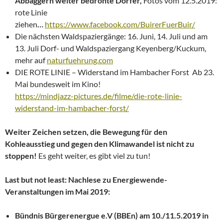
Abbaggern weiter bedrohte Dörfer,
Fotos vom 12.5.2019:
rote Linie
ziehen
…
https://www.facebook.com/BuirerFuerBuir/
Die nächsten Waldspaziergänge: 16. Juni, 14. Juli und am
13. Juli Dorf- und Waldspaziergang Keyenberg/Kuckum,
mehr auf
naturfuehrung.com
DIE ROTE LINIE – Widerstand im Hambacher Forst Ab 23.
Mai bundesweit im Kino!
https://mindjazz-pictures.de/filme/die-rote-linie-
widerstand-im-hambacher-forst/
Weiter Zeichen setzen, die Bewegung für den
Kohleausstieg und gegen den Klimawandel ist nicht zu
stoppen!
Es geht weiter, es gibt viel zu tun!
Last but not least: Nachlese zu Energiewende-
Veranstaltungen im Mai 2019:
Bündnis Bürgerenergue e.V (BBEn) am 10./11.5.2019 in