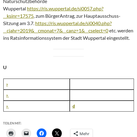
Naturschutzbehörde
Wuppertal
https://ris.wuppertal.de/si0057.php?
__ksinr=17575
, zum BürgerAntrag, zur Hauptausschuss-
Sitzung am 3.7.
https://ris.wuppertal.de/si0040.php?
__cjahr=2019&__cmonat=7&__canz=1&__cselect=0
etc. werden
ins Ratsinformationssystem der Stadt Wuppertal eingestellt.
U
»
»
»
d
TEILEN MIT:
Mehr