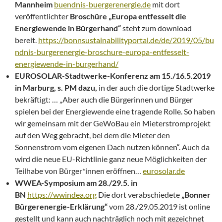
Mannheim
buendnis-buergerenergie.de
mit dort
veröffentlichter
Broschüre „Europa entfesselt die
Energiewende in Bürgerhand“
steht zum download
bereit.
https://bonnsustainabilityportal.de/de/2019/05/bu
ndnis-burgerenergie-broschure-europa-entfesselt-
energiewende-in-burgerhand/
EUROSOLAR-Stadtwerke-Konferenz am 15./16.5.2019
in Marburg, s. PM dazu,
in der auch die dortige Stadtwerke
bekräftigt: … „Aber auch die Bürgerinnen und Bürger
spielen bei der Energiewende eine tragende Rolle. So haben
wir gemeinsam mit der GeWoBau ein Mieterstromprojekt
auf den Weg gebracht, bei dem die Mieter den
Sonnenstrom vom eigenen Dach nutzen können“. Auch da
wird die neue EU-Richtlinie ganz neue Möglichkeiten der
Teilhabe von Bürger*innen eröffnen…
eurosolar.de
WWEA-Symposium am 28./29.5. in
BN
https://wwindea.org
Die dort verabschiedete
„Bonner
Bürgerenergie-Erklärung“
vom 28./29.05.2019 ist online
gestellt und kann auch nachträglich noch mit gezeichnet