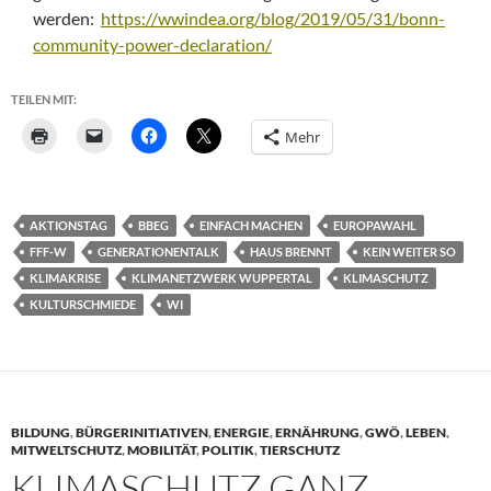
werden:
https://wwindea.org/blog/2019/05/31/bonn-
community-power-declaration/
TEILEN MIT:
Mehr
AKTIONSTAG
BBEG
EINFACH MACHEN
EUROPAWAHL
FFF-W
GENERATIONENTALK
HAUS BRENNT
KEIN WEITER SO
KLIMAKRISE
KLIMANETZWERK WUPPERTAL
KLIMASCHUTZ
KULTURSCHMIEDE
WI
BILDUNG
,
BÜRGERINITIATIVEN
,
ENERGIE
,
ERNÄHRUNG
,
GWÖ
,
LEBEN
,
MITWELTSCHUTZ
,
MOBILITÄT
,
POLITIK
,
TIERSCHUTZ
KLIMASCHUTZ GANZ