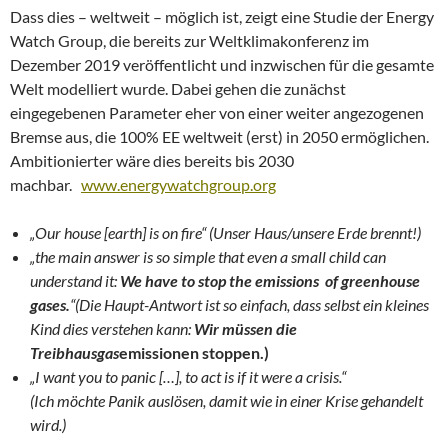
Dass dies – weltweit – möglich ist, zeigt eine Studie der Energy
Watch Group, die bereits zur Weltklimakonferenz im
Dezember 2019 veröffentlicht und inzwischen für die gesamte
Welt modelliert wurde. Dabei gehen die zunächst
eingegebenen Parameter eher von einer weiter angezogenen
Bremse aus, die 100% EE weltweit (erst) in 2050 ermöglichen.
Ambitionierter wäre dies bereits bis 2030
machbar.
www.energywatchgroup.org
„Our house [earth] is on fire“ (Unser Haus/unsere Erde brennt!)
„the main answer is so simple that even a small child can
understand it:
We have to stop the emissions of greenhouse
gases.
“(Die Haupt-Antwort ist so einfach, dass selbst ein kleines
Kind dies verstehen kann:
Wir müssen die
Treibhausgas
emissionen stoppen.)
„I want you to panic […], to act is if it were a crisis.“
(Ich möchte Panik auslösen, damit wie in einer Krise gehandelt
wird.)