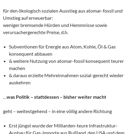
für den ökologisch sozialen Ausstieg aus atomar-fossil und
Umstieg auf erneuerbar:
weniger bremsende Hürden und Hemmnisse sowie
verursachergerechte Preise, d.h.
Subventionen für Energie aus Atom, Kohle, Öl & Gas
konsequent abbauen
& weitere Nutzung von atomar-fossil konsequent teurer
machen
& daraus erzielte Mehreinnahmen sozial-gerecht wieder
auskehren
…
was Politik – stattdessen – bisher weiter macht
geht – weitestgehend – in eine völlig andere Richtung
Erst jüngst wurde der Milliarden-teure Infrastruktur-
Ausbau für Gas-Importe aus Rußland, den USA und dem