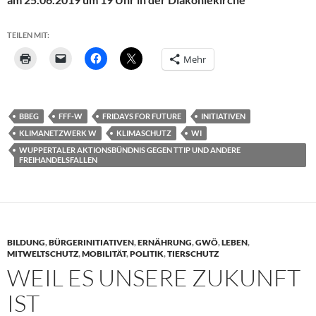
TEILEN MIT:
Mehr
BBEG
FFF-W
FRIDAYS FOR FUTURE
INITIATIVEN
KLIMANETZWERK W
KLIMASCHUTZ
WI
WUPPERTALER AKTIONSBÜNDNIS GEGEN TTIP UND ANDERE
FREIHANDELSFALLEN
BILDUNG
,
BÜRGERINITIATIVEN
,
ERNÄHRUNG
,
GWÖ
,
LEBEN
,
MITWELTSCHUTZ
,
MOBILITÄT
,
POLITIK
,
TIERSCHUTZ
WEIL ES UNSERE ZUKUNFT
IST