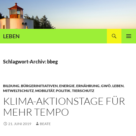
Zum
Inhalt
springen
Suchen
LEBEN
PRIMÄR
MENÜ
Schlagwort-Archiv: bbeg
BILDUNG
,
BÜRGERINITIATIVEN
,
ENERGIE
,
ERNÄHRUNG
,
GWÖ
,
LEBEN
,
MITWELTSCHUTZ
,
MOBILITÄT
,
POLITIK
,
TIERSCHUTZ
KLIMA-AKTIONSTAGE FÜR
MEHR TEMPO
21. JUNI 2019
BEATE