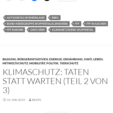
AKTIONSTAG IM RHEINLAND
BBEG
BUND-KREISGRUPPE WUPPERTALKLIMAKRISE
FFF
FFF IN AACHEN
FFF IN BONN
GWÖ-ERW
KLIMANETZWERK WUPPERTAL
BILDUNG
,
BÜRGERINITIATIVEN
,
ENERGIE
,
ERNÄHRUNG
,
GWÖ
,
LEBEN
,
MITWELTSCHUTZ
,
MOBILITÄT
,
POLITIK
,
TIERSCHUTZ
KLIMASCHUTZ: TATEN
STATT WARTEN (TEIL 2 VON
3)
31. MAI 2019
BEATE